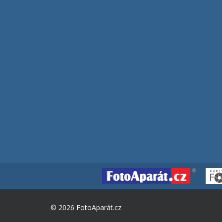
© 2026 FotoAparát.cz