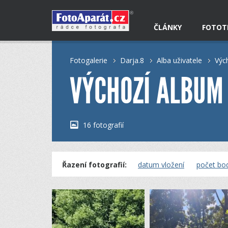
ČLÁNKY
FOTOT
Fotogalerie
Darja.8
Alba uživatele
Výc
VÝCHOZÍ ALBUM
16 fotografií
Řazení fotografií:
datum vložení
počet bo