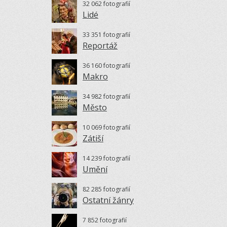
32 062 fotografií
Lidé
33 351 fotografií
Reportáž
36 160 fotografií
Makro
34 982 fotografií
Město
10 069 fotografií
Zátiší
14 239 fotografií
Umění
82 285 fotografií
Ostatní žánry
7 852 fotografií