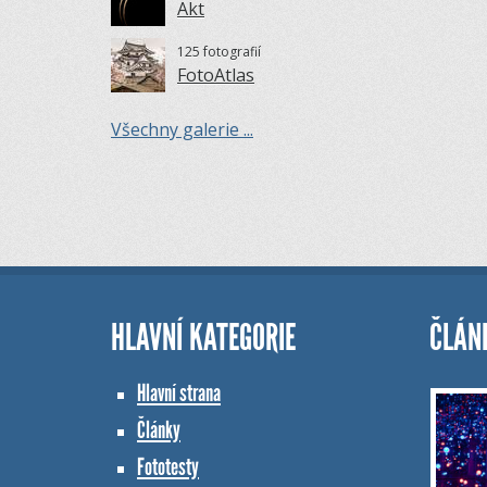
Akt
125 fotografií
FotoAtlas
Všechny galerie ...
HLAVNÍ KATEGORIE
ČLÁN
Hlavní strana
Články
Fototesty