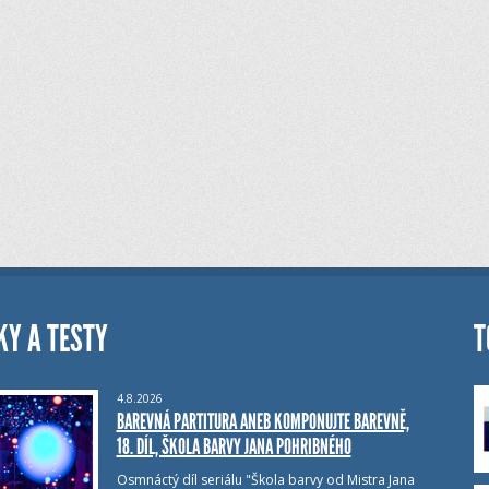
KY A TESTY
T
4.8.2026
BAREVNÁ PARTITURA ANEB KOMPONUJTE BAREVNĚ,
18. DÍL, ŠKOLA BARVY JANA POHRIBNÉHO
Osmnáctý díl seriálu "Škola barvy od Mistra Jana