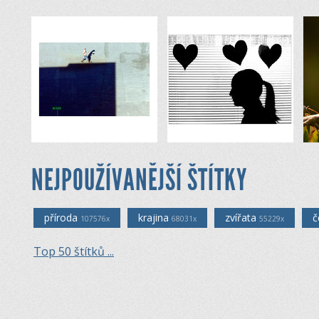
NEJPOUŽÍVANĚJŠÍ ŠTÍTKY
příroda
krajina
zvířata
č
107576x
68031x
55229x
Top 50 štítků ...