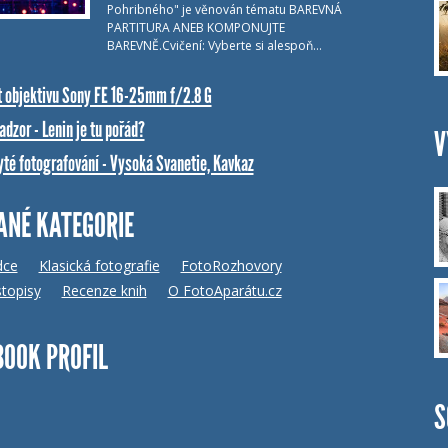
Pohribného" je věnován tématu BAREVNÁ
PARTITURA ANEB KOMPONUJTE
BAREVNĚ.Cvičení: Vyberte si alespoň…
t objektivu Sony FE 16-25mm f/2.8 G
dzor - Lenin je tu pořád?
V
yté fotografování - Vysoká Svanetie, Kavkaz
ANÉ KATEGORIE
dce
Klasická fotografie
FotoRozhovory
topisy
Recenze knih
O FotoAparátu.cz
BOOK PROFIL
S