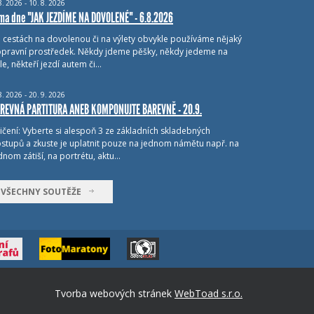
8.
2026 - 10.
8.
2026
ma dne "JAK JEZDÍME NA DOVOLENÉ" - 6.8.2026
i cestách na dovolenou či na výlety obvykle používáme nějaký
pravní prostředek. Někdy jdeme pěšky, někdy jedeme na
le, někteří jezdí autem či…
8.
2026 - 20.
9.
2026
REVNÁ PARTITURA ANEB KOMPONUJTE BAREVNĚ - 20.9.
ičení: Vyberte si alespoň 3 ze základních skladebných
stupů a zkuste je uplatnit pouze na jednom námětu např. na
dnom zátiší, na portrétu, aktu…
VŠECHNY SOUTĚŽE
Tvorba webových stránek
WebToad s.r.o.