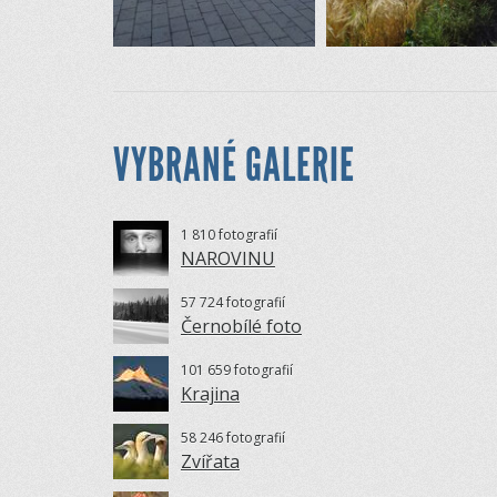
VYBRANÉ GALERIE
1 810 fotografií
NAROVINU
57 724 fotografií
Černobílé foto
101 659 fotografií
Krajina
58 246 fotografií
Zvířata