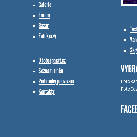
Galerie
Fórum
Bazar
Tes
Fotokurzy
Vana
Skr
O fotoaparat.cz
VYBR
Seznam změn
Podmínky používání
FotoRá
FotoCes
Kontakty
FACE