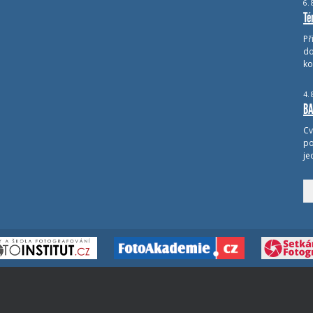
6.
Té
Př
do
ko
4.
BA
Cv
po
je