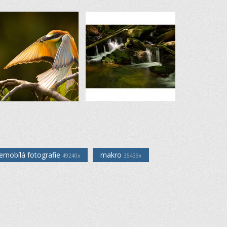
ernobílá fotografie
makro
49240x
35439x