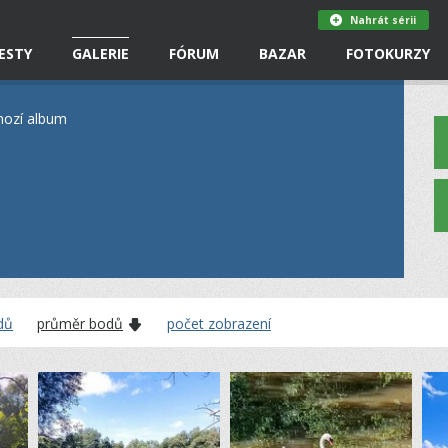
Nahrát sérii
ESTY
GALERIE
FÓRUM
BAZAR
FOTOKURZY
hozí album
dů
průměr bodů
počet zobrazení