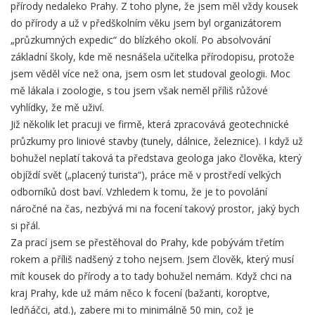
přírody nedaleko Prahy. Z toho plyne, že jsem měl vždy kousek
do přírody a už v předškolním věku jsem byl organizátorem
„průzkumných expedic“ do blízkého okolí. Po absolvování
základní školy, kde mě nesnášela učitelka přírodopisu, protože
jsem věděl více než ona, jsem osm let studoval geologii. Moc
mě lákala i zoologie, s tou jsem však neměl příliš růžové
vyhlídky, že mě uživí.
Již několik let pracuji ve firmě, která zpracovává geotechnické
průzkumy pro liniové stavby (tunely, dálnice, železnice). I když už
bohužel neplatí taková ta představa geologa jako člověka, který
objíždí svět („placený turista“), práce mě v prostředí velkých
odborníků dost baví. Vzhledem k tomu, že je to povolání
náročné na čas, nezbývá mi na focení takový prostor, jaký bych
si přál.
Za prací jsem se přestěhoval do Prahy, kde pobývám třetím
rokem a příliš nadšený z toho nejsem. Jsem člověk, který musí
mít kousek do přírody a to tady bohužel nemám. Když chci na
kraj Prahy, kde už mám něco k focení (bažanti, koroptve,
ledňáčci, atd.), zabere mi to minimálně 50 min, což je