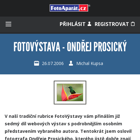
Přihlásit se
PŘIHLÁSIT
REGISTROVAT
FOTOVÝSTAVA - ONDŘEJ PROSICKÝ
Zapamatovat
26.07.2006
Michal Kupsa
Zapomněli jste heslo?
Měli jste účet na starém webu?
V naší tradiční rubrice FotoVýstavy vám přináším již
sedmý díl webových výstav s podrobnějším osobním
představením vybraného autora. Tentokrát jsem oslovil
fotografa Ondřeje Prosického, kterého jistě dobře znají