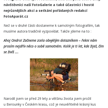
návštěvníci naší FotoGalerie a také účastníci i hosté
nejrůznějších akcí a setkání pořádaných redakcí
FotoAparát.cz
Než se v druhé části dostaneme k samotným fotografiím, tak
musíme autora tradičně vyzpovídat. Takže jdeme na to :
Ahoj Ondro! Začneme zcela obvyklým dotazníkem – řekni nám
prosím nejdřív něco o sobě samotném. Kolik je ti let, kde žiješ, čím
se živíš ….
Narodil jsem se před 29 lety a většinu života jsem prožil
u Berounky v Českém krasu, což je neuvěřitelně krásný kus