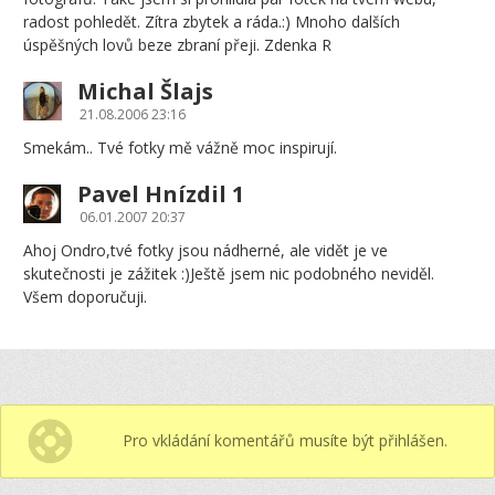
radost pohledět. Zítra zbytek a ráda.:) Mnoho dalších
úspěšných lovů beze zbraní přeji. Zdenka R
Michal Šlajs
21.08.2006 23:16
Smekám.. Tvé fotky mě vážně moc inspirují.
Pavel Hnízdil 1
06.01.2007 20:37
Ahoj Ondro,tvé fotky jsou nádherné, ale vidět je ve
skutečnosti je zážitek :)Ještě jsem nic podobného neviděl.
Všem doporučuji.
Pro vkládání komentářů musíte být přihlášen.