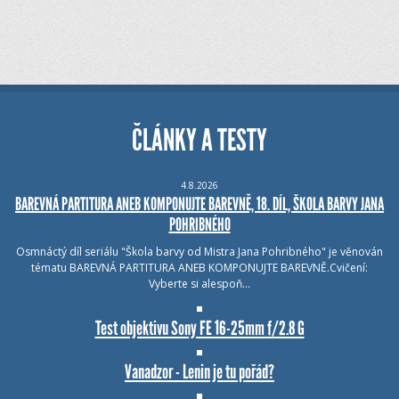
ČLÁNKY A TESTY
4.8.2026
BAREVNÁ PARTITURA ANEB KOMPONUJTE BAREVNĚ, 18. DÍL, ŠKOLA BARVY JANA
POHRIBNÉHO
Osmnáctý díl seriálu "Škola barvy od Mistra Jana Pohribného" je věnován
tématu BAREVNÁ PARTITURA ANEB KOMPONUJTE BAREVNĚ.Cvičení:
Vyberte si alespoň…
Test objektivu Sony FE 16-25mm f/2.8 G
Vanadzor - Lenin je tu pořád?