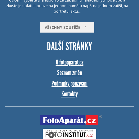
Cvičení: Vyberte si alespoň 3 ze základních skladebných postupů a
zkuste je uplatnit pouze na jednom námětu např. na jednom zátiší, na
portrétu, aktu…
VŠECHNY SOUTĚŽE
DALŠÍ STRÁNKY
O fotoaparat.cz
Seznam změn
Podmínky používání
Kontakty