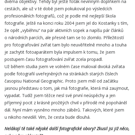
dvěma objektivy. Tehdy byl ještě foťák nevinným doplňkem na
cestách, ale už v té době jsem pokukoval po výsledcích
profesionálních fotografů, což je podle mě nejlepší škola
fotografie. Ještě na konci roku 2004 jsem jel do Kostariky s tím,
že opět „vyběhnu“ na pár aktivních sopek a napíšu pár článků
o národních parcích, ale přesně tam se to zlomilo. Příležitostí
pro fotografování zvířat tam bylo neuvěřitelně mnoho a touha
je zachytit fotoaparátem byla impulsem k tomu, že jsem
postupem času fotografování zvířat zcela propadl.
Už během studia jsem ve volném čase maloval divoká zvířata
podle fotografií uveřejněných na stránkách starých číslech
časopisu National Geographic. Proto jsem měl od začátku
jasnou představu o tom, jak má fotografie, která má zaujmout,
vypadat. Tudíž jsem těžce nesl své první neúspěchy a jen
příjemný pocit z krásně prožitých chvil v přírodě mě popoháněl
dál. Nyní mám vysněno mnoho záběrů. Takových, které jsem
u nikoho neviděl. Vím, že cesta bude dlouhá.
Nelákají tě také nějaké další fotografické obory? Zkusil jsi již něco,