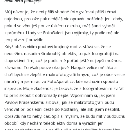
nebo něco plánuješ?
Můj názor je, že není příliš vhodné fotografovat příliš témat
najednou, protože pak neděláš nic opravdu pořádně. Jen tehdy,
pokud se věnuješ pouze úzkému okruhu, máš šanci vybočit
z průměru. I tady ve FotoGalerii jsou výjimky, ty podle mě ale
jen potvrzují pravidlo.
Když občas vidím poutavý krajinný motiv, stává se, že se
neudržím, nasadím širokoúhlý objektiv, to pak fotografuji i na
diapozitivní film, což je podle mě pořád ještě nejlepší možnost
záznamu. To však pouze okrajově. Naopak velice mě láká a
chtěl bych se zlepšit v makrofotografii hmyzu, což je obor velice
náročný a jsem rád za FotoAparát.cz, kde nacházím spoustu
inspirace. Moje zkušenost je taková, že s fotografováním zvířat
to příliš skloubit dohromady nejde. Vzpomínám si, jak jsem
Pavlovi Krásenskému sliboval, jak se makrofotografii budu
věnovat při poslední cestě do Kostariky, ale slib jsem nesplnil.
Opravdu na to nebyl čas. Spíš si myslím, že budu mít v budoucnu
období, kdy nechám teleobjektiv doma a vyrazím jen