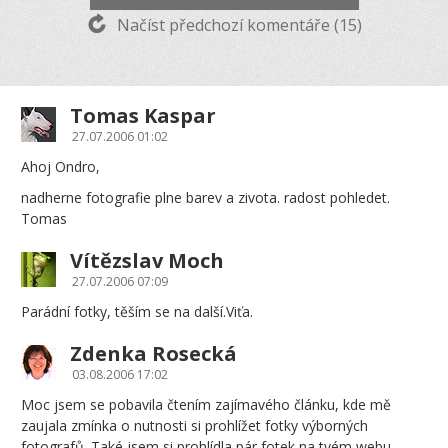
Načíst předchozí komentáře (15)
Tomas Kaspar
27.07.2006 01:02
Ahoj Ondro,
nadherne fotografie plne barev a zivota. radost pohledet.
Tomas
Vítězslav Moch
27.07.2006 07:09
Parádní fotky, těším se na další.Viťa.
Zdenka Rosecká
03.08.2006 17:02
Moc jsem se pobavila čtením zajímavého článku, kde mě
zaujala zmínka o nutnosti si prohlížet fotky výborných
fotografů. Také jsem si prohlídla pár fotek na tvém webu,