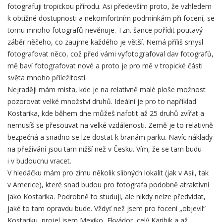
fotografuji tropickou přírodu. Asi především proto, že vzhledem
k obtížné dostupnosti a nekomfortním podmínkám při focení, se
tomu mnoho fotografů nevěnuje. Tzn. šance pořídit poutavý
záběr něčeho, co zaujme každého je větší. Nemá příliš smysl
fotografovat něco, což před vámi vyfotografoval dav fotografů,
mě baví fotografovat nové a proto je pro mě v tropické části
světa mnoho příležitostí.
Nejraději mám místa, kde je na relativně malé ploše možnost
pozorovat velké množství druhů. Ideální je pro to například
Kostarika, kde během dne můžeš nafotit až 25 druhů zvířat a
nemusíš se přesouvat na velké vzdálenosti. Země je to relativně
bezpečná a snadno se lze dostat k branám parku. Navíc náklady
na přežívání jsou tam nižší než v Česku. Vím, že se tam budu
i v budoucnu vracet.
V hledáčku mám pro zimu několik slibných lokalit (jak v Asii, tak
v Americe), které snad budou pro fotografa podobně atraktivní
jako Kostarika. Podrobně to studuji, ale nikdy nelze předvídat,
jaké to tam opravdu bude. Vždyť než jsem pro focení „objevil“
Kostariku, projel jsem Mexiko, Ekvádor, celý Karibik a až