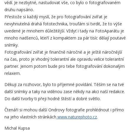
vědí. Je nezbytné, nastudovat vše, co bylo o fotografovaném
druhu napsáno.
Přestože si každý myslí, že pro fotografování zvířat je
nevyhnutelná drahá fototechnika, troufám si tvrdit, že to výše
uvedené je mnohem důležitější. Vždyť i tady na FotoAparátu je
mnoho nadšenců, kteří z kompaktem za pár tisíc dělají poutavé
snímky.
Fotografování zvířat je finančně náročné a je ještě náročnější
na čas, proto je vhodný tolerantní ale opravdu velice tolerantní
partner. Jenom potom bude pro tebe fotografování dokonalým
relaxem.
Děkuji za rozhovor, bylo to příjemné povídání. Těším se na tvé
další snímky a taky na viděnou zase někdy na akci naší redakce.
Do další tvorby ti přeji hodně štěstí a dobré světlo.
Čtenáři si mohou další Ondrovy fotografie prohlédnout i přímo
na jeho vlastních stránkách
www.naturephoto.cz
.
Michal Kupsa