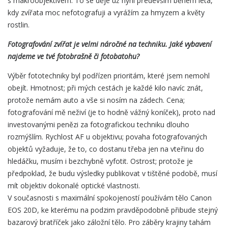
s makroobjektivem. To se děje už nyní především během léta,
kdy zvířata moc nefotografuji a vyrážím za hmyzem a květy
rostlin.
Fotografování zvířat je velmi náročné na techniku. Jaké vybavení
najdeme ve tvé fotobrašně či fotobatohu?
Výběr fototechniky byl podřízen prioritám, které jsem nemohl
obejít. Hmotnost; při mých cestách je každé kilo navíc znát,
protože nemám auto a vše si nosím na zádech. Cena;
fotografování mě neživí (je to hodně vážný koníček), proto nad
investovanými penězi za fotografickou techniku dlouho
rozmýšlím. Rychlost AF u objektivu; povaha fotografovaných
objektů vyžaduje, že to, co dostanu třeba jen na vteřinu do
hledáčku, musím i bezchybně vyfotit. Ostrost; protože je
předpoklad, že budu výsledky publikovat v tištěné podobě, musí
mít objektiv dokonalé optické vlastnosti.
V současnosti s maximální spokojeností používám tělo Canon
EOS 20D, ke kterému na podzim pravděpodobně přibude stejný
bazarový bratříček jako záložní tělo. Pro záběry krajiny tahám