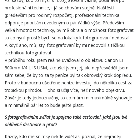
Asi každý, kdo to myslí s fotografování vážně, pošilhává po
profesionální technice, i já se chovám stejně. Naštěstí
(především pro rodinný rozpočet), profesionální technika
odporuje prioritám uvedeným o pár řádků výše. Především
velká hmotnost techniky, by mě obrala o možnost fotografovat
to co nyní; prostě bych se na lokality k fotografování nedostal.
A když ano, můj styl fotografovaní by mi nedovolil s těžkou
technikou fotografovat.
V průběhu roku jsem reálně uvažoval o objektivu Canon EF
500mm f/4 L IS USM, zkoušel jsem jej, ale nepřesvědčil jsem
sám sebe, že by to za ty peníze byl tak obrovský krok dopředu.
Proto v budoucnu ušetřené peníze investuji do několika cest za
tropickou přírodou. Toho si užiji více, než nového objektivu.
Závěr je tedy jednoznačný, to co mám mi maximálně vyhovuje
a minimálně pár let to bude ještě platit.
S fotografováním zvířat je spojeno také cestování, jaké jsou tvé
oblíbené destinace a proč?
Každý, kdo mé snímky někde viděl asi poznal, že nejraději