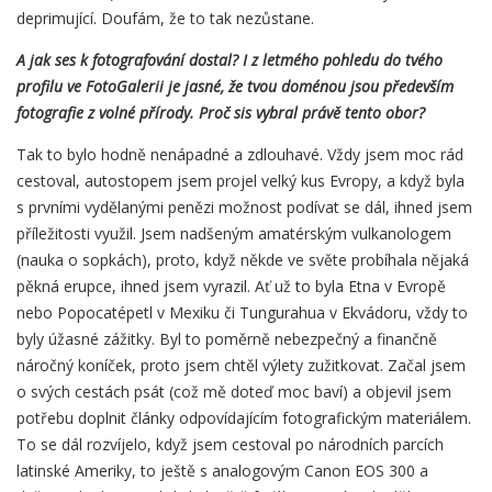
deprimující. Doufám, že to tak nezůstane.
A jak ses k fotografování dostal? I z letmého pohledu do tvého
profilu ve FotoGalerii je jasné, že tvou doménou jsou především
fotografie z volné přírody. Proč sis vybral právě tento obor?
Tak to bylo hodně nenápadné a zdlouhavé. Vždy jsem moc rád
cestoval, autostopem jsem projel velký kus Evropy, a když byla
s prvními vydělanými penězi možnost podívat se dál, ihned jsem
příležitosti využil. Jsem nadšeným amatérským vulkanologem
(nauka o sopkách), proto, když někde ve světe probíhala nějaká
pěkná erupce, ihned jsem vyrazil. Ať už to byla Etna v Evropě
nebo Popocatépetl v Mexiku či Tungurahua v Ekvádoru, vždy to
byly úžasné zážitky. Byl to poměrně nebezpečný a finančně
náročný koníček, proto jsem chtěl výlety zužitkovat. Začal jsem
o svých cestách psát (což mě doteď moc baví) a objevil jsem
potřebu doplnit články odpovídajícím fotografickým materiálem.
To se dál rozvíjelo, když jsem cestoval po národních parcích
latinské Ameriky, to ještě s analogovým Canon EOS 300 a