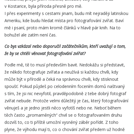
v Kostarice, byla příroda přesně pro mě.
I přes experimenty s cestami jinam, budu mít nejraději latinskou
Ameriku, kde budu hledat místa pro fotografování zvířat. Baví
mě i psaní, proto mám kromě článků v hlavě pár knih. Na to
bohužel ale zatím není čas.
Co bys vzkázal nebo doporučil začátečníkům, kteří uvažují o tom,
že by se chtěli věnovat fotografování zvířat?
Podle mě, tě to musí především bavit. Nedokážu si představit,
že někdo fotografuje zvířata a neužívá si každou chvíli, kdy
může být v přírodě a čeká na správnou chvíli, kdy stisknout
spoušť. Pokud půjdeš po celodenním focením domů naštvaný
s tím, že jsi nic nevyfotil, pravděpodobně z tebe dobrý fotograf
zvířat nebude. Protože velmi důležitý je čas, který fotografování
věnuješ a je jedno jestli něco vyfotíš nebo ne. Neboť během
těch často „promarněných“ chvil se o fotografovaném druhu
dozvíš to, co ti příště umožní vysněný záběr pořídit. Z toho
plyne, že výhodu mají ti, co o chování zvířat předem už hodně