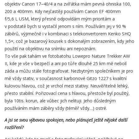
objektiv Canon 17–40/4 a na zvířátka mám pevná ohniska 100,
200 a 400mm. Kdy nejčastěji používám Canon EF 400mm
f/5,6 L USM, který přesně odpovídám mým prioritám a
v podstatě bych si vystačil jenom s ním. Používám jej v 90 %
záběrů, výjimečně i v kombinaci s telekonvertorem Kenko SHQ
1,5×, což je bazarový kousek s dokonalým zobrazením, kdy jeho
použití na objektivu na snímku ani nepoznám.
To vše pak tahám ve fotobatohu Lowepro Nature Trekker AW
II, kde je vše v bezpečí a ani po tůře dlouhé 25 km mě nebolí
záda a můžu stále fotografovat. Nezbytným společníkem je pro
mě vždy stativ, v současnost karbonové Gitzo 1227 s kvalitní
kulovou hlavou, což je vrchol mezi stativy. Neuvěřitelně lehký,
přesto stabilní. Pořizovací cena s hlavou, přestože byl použitý,
byla 10tis. korun, ale vůbec jich nelituji. Jeho důsledným
používáním mám záběry vždy (téměř vždy…) ostré.
A jsi se svou výbavou spokojen, nebo plánuješ ještě nějaké další
rozšíření?