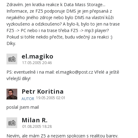
Zdravím. Jen kratka reakce k Data Mass Storage...
Informace, ze FZ5 podporuje DMS je jen přepsaná z
nejakého jiného zdroje nebo bylo DMS na vlastní kůži
vyzkoušeno a odzkoušeno? A bylo-li, bylo to jen na trase
FZ5 -> PC nebo i na trase třeba FZ5 -> mp3 player?
Pokud si tohle nekdo přečte, budu vdečný za reakci :)
Díky.
el.magiko
17.05.2005 20:46
PS: eventuelně i na mail: el.magiko@post.cz Vřelé a ještě
vřelejší díky!
Petr Koritina
19.05.2005 02:01
AUTOR
poslal jsem mail
Milan R.
01.08.2005 18:28
Nevím, ale mám Z5 a nejsem spokojen s realitou barev.