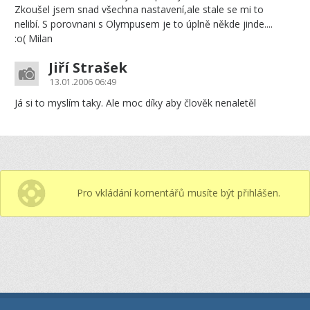
Zkoušel jsem snad všechna nastavení,ale stale se mi to
nelibí. S porovnani s Olympusem je to úplně někde jinde....
:o( Milan
Jiří Strašek
13.01.2006 06:49
Já si to myslím taky. Ale moc díky aby člověk nenaletěl
Pro vkládání komentářů musíte být přihlášen.