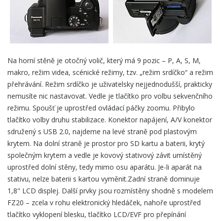
Na horní stěně je otočný volič, který má 9 pozic – P, A, S, M,
makro, režim videa, scénické režimy, tzv. „režim srdíčko“ a režim
přehrávání. Režim srdíčko je uživatelsky nejjednodušší, prakticky
nemusíte nic nastavovat. Vedle je tlačítko pro volbu sekvenčního
režimu. Spoušť je uprostřed ovládací páčky zoomu. Přibylo
tlačítko volby druhu stabilizace. Konektor napájení, A/V konektor
sdružený s USB 2.0, najdeme na levé straně pod plastovým
krytem. Na dolní straně je prostor pro SD kartu a baterii, krytý
společným krytem a vedle je kovový stativový závit umístěný
uprostřed dolní stěny, tedy mimo osu aparátu. Je-li aparát na
stativu, nelze baterii s kartou vyměnit.Zadní straně dominuje
1,8" LCD displej. Další prvky jsou rozmístěny shodně s modelem
FZ20 – zcela v rohu elektronický hledáček, nahoře uprostřed
tlačítko vyklopení blesku, tlačítko LCD/EVF pro přepínání