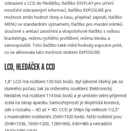
zobrazení z LCD do hledáčku, tlačítko DISPLAY pro určení
množství zobrazených informací, tlačítko EXPOSURE pro
možnost změn hodnot clony a času, přepínač zapnutí, tlačítko
MENU se standardním významem, tlačítko pro mazání snímků
sloučené s aretací zaostření a vícepolohové tlačítko s volbou
bracketingu, režimu rychlého prohlížení, režimu blesku a
samospouště. Toto tlačítko také mění hodnoty expozice poté,
co se aktivovala tato možnost stiskem EXPOSURE.
LCD, HLEDÁČEK A CCD
1,8" LCD má rozlišení 130 tisíc bodů. Byl výborně čitelný jak za
slunného počasí, tak za sníženého osvětlení. Elektronický
hledáček má rozlišení 114 tisíc bodů a je umístěn velmi příjemně
zcela na okraji aparátu. Samozřejmostí je dioptrická korekce,
zde v rozsahu – 4D až + 4D. CCD je 5Mpx čip velikosti 1/2,5"
s maximálním rozlišením 2560×1920 bodů. Nižší rozlišení jsou
2048×1536, 1600×1200, 1280×960, 640×480 a netradiční
1920×1080 (16:9).