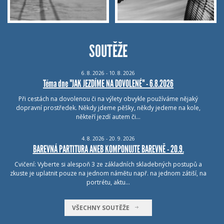
SOUTĚŽE
6.
8.
2026 - 10.
8.
2026
Téma dne "JAK JEZDÍME NA DOVOLENÉ" - 6.8.2026
Při cestách na dovolenou či na výlety obvykle používáme nějaký
dopravní prostředek. Někdy jdeme pěšky, někdy jedeme na kole,
někteří jezdí autem či…
4.
8.
2026 - 20.
9.
2026
BAREVNÁ PARTITURA ANEB KOMPONUJTE BAREVNĚ - 20.9.
Cvičení: Vyberte si alespoň 3 ze základních skladebných postupů a
zkuste je uplatnit pouze na jednom námětu např. na jednom zátiší, na
portrétu, aktu…
VŠECHNY SOUTĚŽE