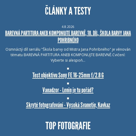
ČLÁNKY A TESTY
4.8.2026
BAREVNÁ PARTITURA ANEB KOMPONUJTE BAREVNĚ, 18. DÍL, ŠKOLA BARVY JANA
POHRIBNÉHO
Osmnáctý díl seriálu "Škola barvy od Mistra Jana Pohribného" je věnován
tématu BAREVNÁ PARTITURA ANEB KOMPONUJTE BAREVNĚ.Cvičení:
Vyberte si alespoň…
Test objektivu Sony FE 16-25mm f/2.8 G
Vanadzor - Lenin je tu pořád?
Skryté fotografování - Vysoká Svanetie, Kavkaz
TOP FOTOGRAFIE