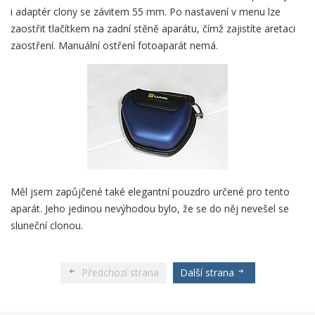
i adaptér clony se závitem 55 mm. Po nastavení v menu lze
zaostřit tlačítkem na zadní stěně aparátu, čímž zajistíte aretaci
zaostření. Manuální ostření fotoaparát nemá.
Měl jsem zapůjčené také elegantní pouzdro určené pro tento
aparát. Jeho jedinou nevýhodou bylo, že se do něj nevešel se
sluneční clonou.
Předchozí strana
Další strana