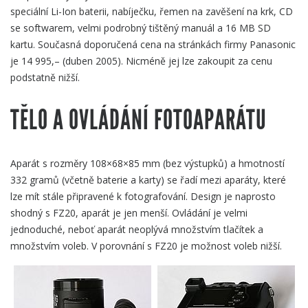
speciální Li-Ion baterii, nabíječku, řemen na zavěšení na krk, CD
se softwarem, velmi podrobný tištěný manuál a 16 MB SD
kartu. Současná doporučená cena na stránkách firmy Panasonic
je 14 995,– (duben 2005). Nicméně jej lze zakoupit za cenu
podstatně nižší.
TĚLO A OVLÁDÁNÍ FOTOAPARÁTU
Aparát s rozměry 108×68×85 mm (bez výstupků) a hmotností
332 gramů (včetně baterie a karty) se řadí mezi aparáty, které
lze mít stále připravené k fotografování. Design je naprosto
shodný s FZ20, aparát je jen menší. Ovládání je velmi
jednoduché, neboť aparát neoplývá množstvím tlačítek a
množstvím voleb. V porovnání s FZ20 je možnost voleb nižší.