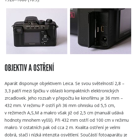
OBJEKTIV A OSTŘENÍ
Aparát disponuje objektivem Leica. Se svou světelností 2,8 –
3,3 patří mezi špičku v oblasti kompaktních elektronických
zrcadlovek. Jeho rozsah v přepočtu ke kinofilmu je 36 mm –
432 mm. V režimu P ostří při 36 mm ohnisku od 5,5 cm,
v režimech A,S,M a makro však již od 2,5 cm (manuál udává
hodnoty mnohem vyšší). Při 432 mm ostří od 100 cm v režimu
makro. V ostatních pak od cca 2 m. Kvalita ostření je velmi
dobrá, stačí i nízká intenzita osvětlení. Součástí fotoaparátu je