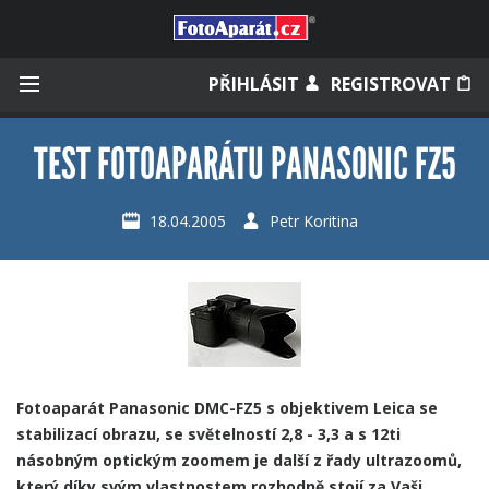
Přihlásit se
PŘIHLÁSIT
REGISTROVAT
TEST FOTOAPARÁTU PANASONIC FZ5
Zapamatovat
18.04.2005
Petr Koritina
Zapomněli jste heslo?
Měli jste účet na starém webu?
Fotoaparát
Panasonic DMC-FZ5
s objektivem Leica se
stabilizací obrazu, se světelností 2,8 - 3,3 a s 12ti
násobným optickým zoomem je další z řady ultrazoomů,
který díky svým vlastnostem rozhodně stojí za Vaši