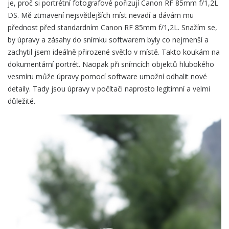
je, proč si portrétní fotografové pořizují Canon RF 85mm f/1,2L
DS. Mě ztmavení nejsvětlejších míst nevadí a dávám mu
přednost před standardním Canon RF 85mm f/1,2L. Snažím se,
by úpravy a zásahy do snímku softwarem byly co nejmenší a
zachytil jsem ideálně přirozené světlo v místě. Takto koukám na
dokumentární portrét. Naopak při snímcích objektů hlubokého
vesmíru může úpravy pomocí software umožní odhalit nové
detaily. Tady jsou úpravy v počítači naprosto legitimní a velmi
důležité.