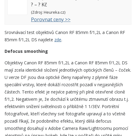
?
–
?
Kč
(Zdroj: Heureka.cz)
Porovnat ceny >>
Srovnávací test objektivů Canon RF 85mm f/1,2L a Canon RF
85mm f/1,2L DS najdete
zde
.
Defocus smoothing
Objektivy Canon RF 85mm f/1,2L a Canon RF 85mm f/1,2L DS
mají zcela identické složení jednotlivých optických členů – čoček.
U verze DF jsou dva optické členy napařeny z plynné fáze
speciální vrstvy, které dokáží rozostřit pozadí v nejjasnějších
částech. Tento efekt je nejvíce patrný při plně otevřené cloně
f/1,2. Negativem je, že dochází k určitému ztmavnutí obrazu t.j.
efektivním snížení světelnosti o přibližně 1 1/3EV. Portrétní
fotografové, kteří všechny své fotografie upravují a to včetně
pozadí říkají, že podobného efektu, který dělá defocus
smoothing dosahují v Adobe Camera Raw/Lightroomu pomocí
algoritmů na úpravu bokeh, kde lze v počítači do určité míry