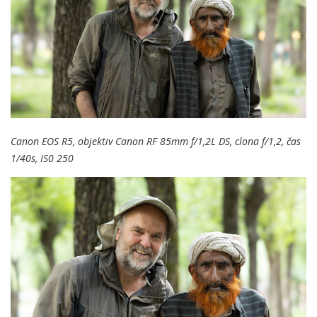
Canon EOS R5, objektiv Canon
RF 85mm f/1,2L DS, clona f/1,2, čas
1/40s, IS0 250