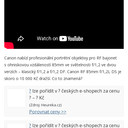
Canon nabízí profesionální portrétní objektivy pro RF bajonet
s ohniskovou vzdáleností 85mm ve světelnosti f/1,2 ve dvou
verzích – klasický f/1,2 a f/1,2 DF. Canon RF 85mm f/1,2L DS je
skoro o 10 000 Kč dražší. Co to znamená?
?
lze pořídít v
?
českých e-shopech za cenu
?
–
?
Kč
(Zdroj: Heureka.cz)
Porovnat ceny >>
?
lze pořídít v
?
českých e-shopech za cenu