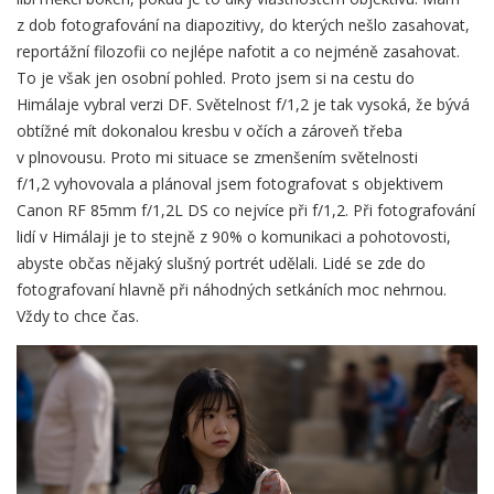
z dob fotografování na diapozitivy, do kterých nešlo zasahovat,
reportážní filozofii co nejlépe nafotit a co nejméně zasahovat.
To je však jen osobní pohled. Proto jsem si na cestu do
Himálaje vybral verzi DF. Světelnost f/1,2 je tak vysoká, že bývá
obtížné mít dokonalou kresbu v očích a zároveň třeba
v plnovousu. Proto mi situace se zmenšením světelnosti
f/1,2 vyhovovala a plánoval jsem fotografovat s objektivem
Canon RF 85mm f/1,2L DS co nejvíce při f/1,2. Při fotografování
lidí v Himálaji je to stejně z 90% o komunikaci a pohotovosti,
abyste občas nějaký slušný portrét udělali. Lidé se zde do
fotografovaní hlavně při náhodných setkáních moc nehrnou.
Vždy to chce čas.