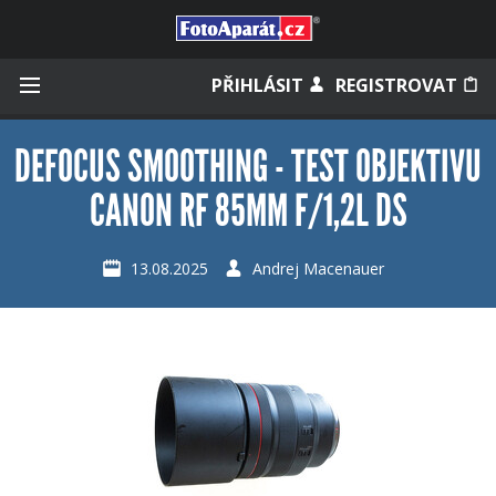
Přihlásit se
PŘIHLÁSIT
REGISTROVAT
DEFOCUS SMOOTHING - TEST OBJEKTIVU
CANON RF 85MM F/1,2L DS
Zapamatovat
13.08.2025
Andrej Macenauer
Zapomněli jste heslo?
Měli jste účet na starém webu?