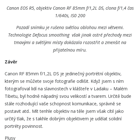
Canon EOS R5, objektiv Canon
RF 85mm f/1,2L DS, clona f/1,4 čas
1/640s, IS0 200
Pozadí snímku je rušeno světlou oblohou mezi větvemi.
Technologie Defocus smoothing však jinak ostré přechody mezi
tmavými a světlými místy dokázala rozostřit a zmenšit na
přijatelnou míru.
Závěr
Canon RF 85mm f/1,2L DS je jedinečný portrétní objektiv,
kterým se můžete svoje fotografie odlišit. Když jsem s ním
fotografoval lidí na slavnostech v klášteře v Ladaku – Malém
Tibetu, byl hodně nápadný svou velikostí a tvarem. Určitě bude
stále rozhodující vaše schopnost komunikace, správně se
postavit atd.. Mít tenhle objektiv na těle jsem však cítil jako
určitý tlak, že s takhle dobrým objektivem je udělat solidní
portréty povinnost.
Plusy