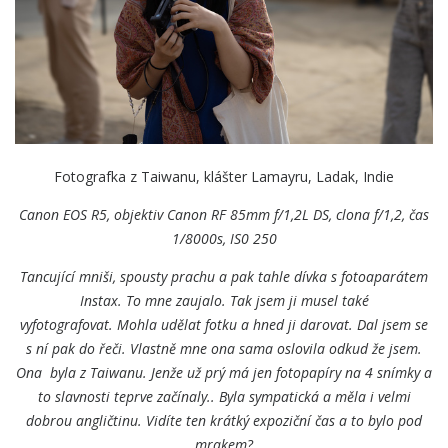
Fotografka z Taiwanu, klášter Lamayru, Ladak, Indie
Canon EOS R5, objektiv Canon
RF 85mm f/1,2L DS, clona f/1,2, čas
1/8000s, IS0 250
Tancující mniši, spousty prachu a pak tahle dívka s fotoaparátem
Instax. To mne zaujalo. Tak jsem ji musel také
vyfotografovat­. Mohla udělat fotku a hned ji darovat. Dal jsem se
s ní pak do řeči. Vlastně mne ona sama oslovila odkud že jsem.
Ona byla z Taiwanu. Jenže už prý má jen fotopapíry na 4 snímky a
to slavnosti teprve začínaly.. Byla sympatická a měla i velmi
dobrou angličtinu. Vidíte ten krátký expoziční čas a to bylo pod
mrakem?