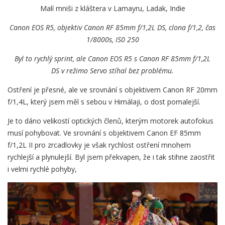
Malí mniši z kláštera v Lamayru, Ladak, Indie
Canon EOS R5, objektiv Canon
RF 85mm f/1,2L DS, clona f/1,2, čas
1/8000s, IS0 250
Byl to rychlý sprint, ale Canon EOS R5 s
Canon
RF 85mm f/1,2L
DS
v režimo Servo stíhal bez problému.
Ostření je přesné, ale ve srovnání s objektivem Canon RF 20mm
f/1,4L, který jsem měl s sebou v Himálaji, o dost pomalejší.
Je to dáno velikostí optických členů, kterým motorek autofokus
musí pohybovat. Ve srovnání s objektivem Canon EF 85mm
f/1,2L II pro zrcadlovky je však rychlost ostření mnohem
rychlejší a plynulejší. Byl jsem překvapen, že i tak stihne zaostřit
i velmi rychlé pohyby,