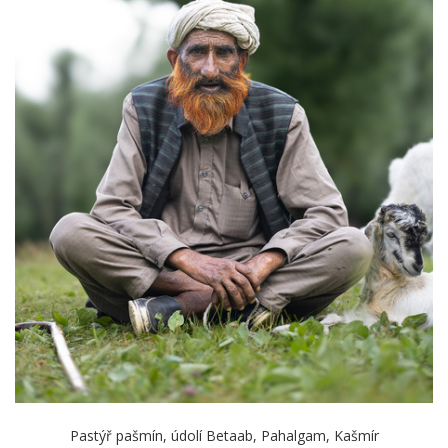
Pastýř pašmín, údolí Betaab, Pahalgam, Kašmír