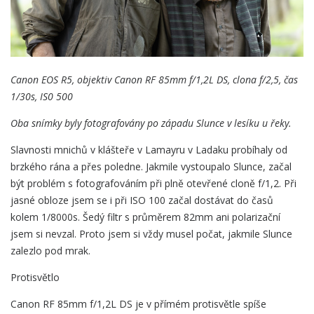
Canon EOS R5, objektiv Canon
RF 85mm f/1,2L DS, clona f/2,5, čas
1/30s, IS0 500
Oba snímky byly fotografovány po západu Slunce v lesíku u řeky.
Slavnosti mnichů v klášteře v Lamayru v Ladaku probíhaly od
brzkého rána a přes poledne. Jakmile vystoupalo Slunce, začal
být problém s fotografováním při plně otevřené cloně f/1,2. Při
jasné obloze jsem se i při ISO 100 začal dostávat do časů
kolem 1/8000s. Šedý filtr s průměrem 82mm ani polarizační
jsem si nevzal. Proto jsem si vždy musel počat, jakmile Slunce
zalezlo pod mrak.
Protisvětlo
Canon RF 85mm f/1,2L DS je v přímém protisvětle spíše