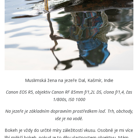
Muslimská žena na jezeře Dal, Kašmír, Indie
Canon EOS R5, objektiv Canon
RF 85mm f/1,2L DS, clona f/1,4, čas
1/800s, IS0 1000
Na jezeře je základním dopravním prostředkem loď. Trh, obchody,
vše je na vodě.
Bokeh je vždy do určité míry záležitostí vkusu. Osobně je mi více
líbí měkčí bokeh, pokud je to díky vlastnostem objektivu. Mám