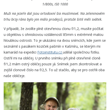
1/800s, IS0 1000
Muži na jezeře dal jsou ortodoxní šia muslimové. Na zeleninovém
trhu brzy ráno bylo jen málo prodejců, protože šiité měli svátek.
V případě, že zvolíte plně otevřenou clonu f/1,2, musíte počítat
u objektivu s ohniskovou vzdáleností 85mm s extrémně malou
hloubkou ostrosti. To je ukázáno na dvou snímcích, kde jsem se
seznámil s pasákem koziček pašmín v Kašmíru, se kterým mi
kamarád na expedici
Foto­institutu.cz
u­dělal společnou fotku.
Ostřil mi na obličej. U prvního snímku při plně otevřené cloně
f/1,2 mám ostrý obličej pouze já. Snímek jsem zkontrolovat a
zvýšil clonové číslo na f/2,5. To už stačilo, aby se pro ostřili oba
naše obličeje.