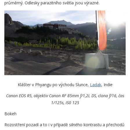
průměrný. Odlesky parazitního světla jsou výrazné.
Klášter v Phyangu po východu Slunce,
Ladak
, In­die
Canon EOS R5, objektiv Canon
RF 85mm f/1,2L DS, clona f/16, čas
1/125s, IS0 125
Bokeh
Rozostření pozadí a to i v případě silného kontrastu a přechodů