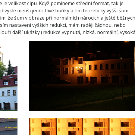
 je velikost čipu. Když pomineme střední formát, tak je
obvykle menší jednotlivé buňky a tím teoreticky vyšší šum.
lím, že šum v obraze při normálních nárocích a ještě běžnýc
m nastavení vyšších redukcí, mám raději žádnou, nebo
ouží další ukázky (redukce vypnutá, nízká, normální, vysoká