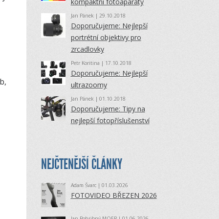
kompaktní fotoaparáty
Jan Pánek
| 29.10.2018
Doporučujeme: Nejlepší
portrétní objektivy pro
zrcadlovky
Petr Koritina
| 17.10.2018
Doporučujeme: Nejlepší
b,
ultrazoomy
Jan Pánek
| 01.10.2018
Doporučujeme: Tipy na
nejlepší fotopříslušenství
NEJČTENĚJŠÍ ČLÁNKY
Adam Švarc
| 01.03.2026
FOTOVIDEO BŘEZEN 2026
Jan Pohribný MQEP
| 01.06.2026