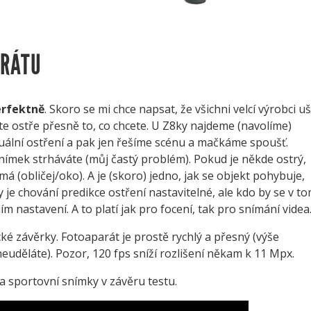
ARÁTU
erfektně
. Skoro se mi chce napsat, že všichni velcí výrobci uš
íte ostře přesně to, co chcete. U Z8ky najdeme (navolíme)
uální ostření a pak jen řešíme scénu a mačkáme spoušť.
snímek strháváte (můj častý problém). Pokud je někde ostrý,
má (obličej/oko). A je (skoro) jedno, jak se objekt pohybuje,
ry je chování predikce ostření nastavitelné, ale kdo by se v t
rním nastavení. A to platí jak pro focení, tak pro snímání videa
závěrky. Fotoaparát je prostě rychlý a přesný (výše
uděláte). Pozor, 120 fps sníží rozlišení někam k 11 Mpx.
a sportovní snímky v závěru testu.