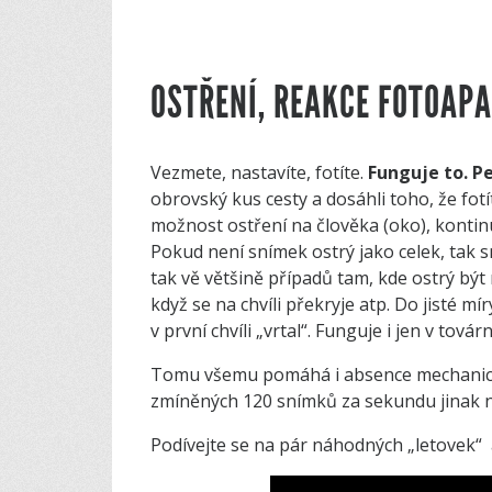
OSTŘENÍ, REAKCE FOTOAP
Vezmete, nastavíte, fotíte.
Funguje to. P
obrovský kus cesty a dosáhli toho, že fot
možnost ostření na člověka (oko), kontin
Pokud není snímek ostrý jako celek, tak 
tak vě většině případů tam, kde ostrý být 
když se na chvíli překryje atp. Do jisté mí
v první chvíli „vrtal“. Funguje i jen v tová
Tomu všemu pomáhá i absence mechanické 
zmíněných 120 snímků za sekundu jinak ne
Podívejte se na pár náhodných „letovek“ 