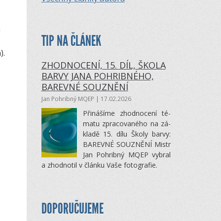
h
TIP NA ČLÁNEK
).
ZHODNOCENÍ, 15. DÍL, ŠKOLA
BARVY JANA POHRIBNÉHO,
BAREVNÉ SOUZNĚNÍ
Jan Pohribný MQEP
| 17.02.2026
Při­ná­šíme zhod­no­cení té­
matu zpra­co­va­ného na zá­
kladě 15. dílu Školy barvy:
BA­REVNÉ SOUZNĚNÍ Mistr
Jan Po­hribný MQEP vy­bral
a zhod­no­til v článku Vaše fo­to­gra­fie.
DOPORUČUJEME