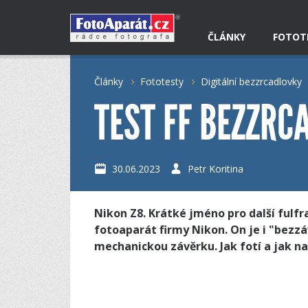
ČLÁNKY
FOTOT
Články
Fototesty
Digitální bezzrcadlovky
TEST FF BEZZRC
30.06.2023
Petr Koritina
Nikon Z8. Krátké jméno pro další fulf
fotoaparát firmy Nikon. On je i "bezz
mechanickou závěrku. Jak fotí a jak na