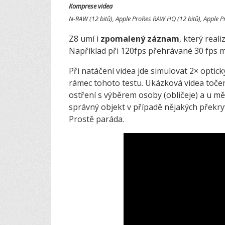
Komprese videa
N-RAW (12 bitů), Apple ProRes RAW HQ (12 bitů), Apple Pr
Z8 umí i
zpomalený záznam
, který real
Například při 120fps přehrávané 30 fps
Při natáčení videa jde simulovat 2× optic
rámec tohoto testu. Ukázková videa točená
ostření s výběrem osoby (obličeje) a u m
správný objekt v případě nějakých překry
Prostě paráda.