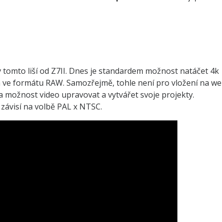
v tomto liší od Z7II. Dnes je standardem možnost natáčet 4k
a ve formátu RAW. Samozřejmě, tohle není pro vložení na we
na možnost video upravovat a vytvářet svoje projekty.
ávisí na volbě PAL x NTSC.