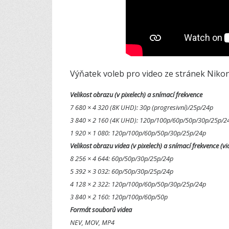
Výňatek voleb pro video ze stránek Niko
Velikost obrazu (v pixelech) a snímací frekvence
7 680 × 4 320 (8K UHD): 30p (progresivní)/25p/24p
3 840 × 2 160 (4K UHD): 120p/100p/60p­/50p/30p/25p/2
1 920 × 1 080: 120p/100p/60p­/50p/30p/25p/24p
Velikost obrazu videa (v pixelech) a snímací frekvence (v
8 256 × 4 644: 60p/50p/30p/25p/24p
5 392 × 3 032: 60p/50p/30p/25p/24p
4 128 × 2 322: 120p/100p/60p­/50p/30p/25p/24p
3 840 × 2 160: 120p/100p/60p/50p
Formát souborů videa
NEV, MOV, MP4