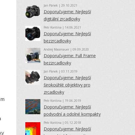
Jan Pánek
| 29.10.2021
Doporučujeme: Nejlepší
digitální zrcadlovky
Petr Koritina
| 14.06.2021
Doporučujeme: Nejlepší
bezzrcadlovky
Andrej Macenauer
| 09.09.2020
Doporučujeme: Full Frame
bezzrcadlovky
Jan Pánek
| 03.11.2019
Doporučujeme: Nejlepší
širokoúhlé objektivy pro
zrcadlovky
ám
Petr Koritina
| 19.06.2019
Doporučujeme: Nejlepší
podvodní a odolné kompakty
a
Petr Koritina
| 05.12.2018
Doporučujeme: Nejlepší
ky