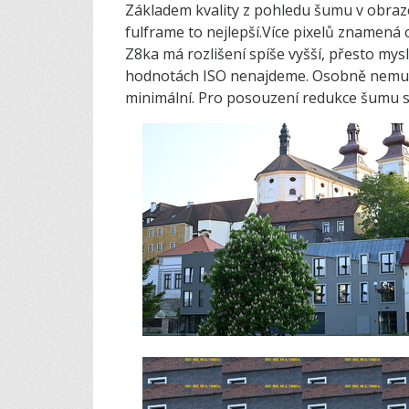
Základem kvality z pohledu šumu v obraze
fulframe to nejlepší.Více pixelů znamená 
Z8ka má rozlišení spíše vyšší, přesto mys
hodnotách ISO nenajdeme. Osobně nemusí
minimální. Pro posouzení redukce šumu sl