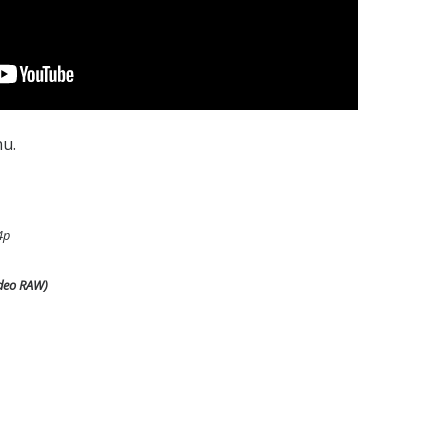
nu.
4p
ideo RAW)