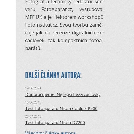
Fo­to­graf a tech­nický re­dak­tor ser­
veru Fo­to­A­pa­rát.cz, vy­stu­do­val
MFF UK a je i lek­to­rem workshopů
Fo­to­In­sti­tut.cz. Svou tvorbu za­mě­
řuje jak na re­cenze di­gi­tál­ních zr­
ca­dlo­vek, tak kom­pakt­ních fo­to­a­
pa­rátů.
DALŠÍ ČLÁNKY AUTORA:
14.06.2021
Doporučujeme: Nejlepší bezzrcadlovky
15.06.2015
Test fotoaparátu Nikon Coolpix P900
20.04.2015
Test fotoaparátu Nikon D7200
Všechny články autora