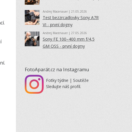
Andrej Macenauer
| 21.05.2026
Test bezzrcadlovky Sony A7R
cí.
VI - první dojmy
Andrej Macenauer
| 27.05.2026
Sony FE 100–400 mm f/4,5
í
GM OSS - první dojmy
ní.
FotoAparát.cz na Instagramu
Fotky týdne | Soutěže
Sledujte náš profil.