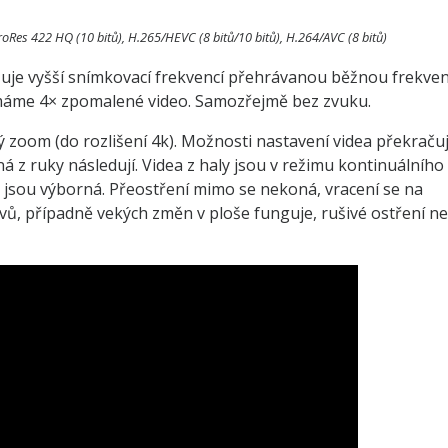
oRes 422 HQ (10 bitů), H.265/HEVC (8 bitů/10 bitů), H.264/AVC (8 bitů)
izuje vyšší snímkovací frekvencí přehrávanou běžnou frekven
 máme 4× zpomalené video. Samozřejmě bez zvuku.
ký zoom (do rozlišení 4k). Možnosti nastavení videa překračuj
 z ruky následují. Videa z haly jsou v režimu kontinuálního
ě jsou výborná. Přeostření mimo se nekoná, vracení se na
vů, případně vekých změn v ploše funguje, rušivé ostření ne