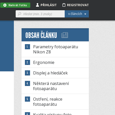
PŘIHLÁSIT
REGISTROVAT
Nahrát fotku
v článcích
OBSAH ČLÁNKU
Parametry fotoaparátu
Nikon Z8
Ergonomie
Displej a hledáček
Některá nastavení
fotoaparátu
Ostření, reakce
fotoaparátu
Kvalita výstupu foto