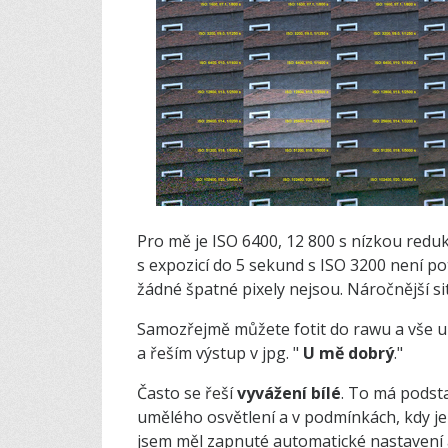
Pro mě je ISO 6400, 12 800 s nízkou redu
s expozicí do 5 sekund s ISO 3200 není p
žádné špatné pixely nejsou. Náročnější s
Samozřejmě můžete fotit do rawu a vše up
a řeším výstup v jpg. "
U mě dobrý
."
Často se řeší
vyvážení bílé
. To má podsta
umělého osvětlení a v podmínkách, kdy je 
jsem měl zapnuté automatické nastavení 