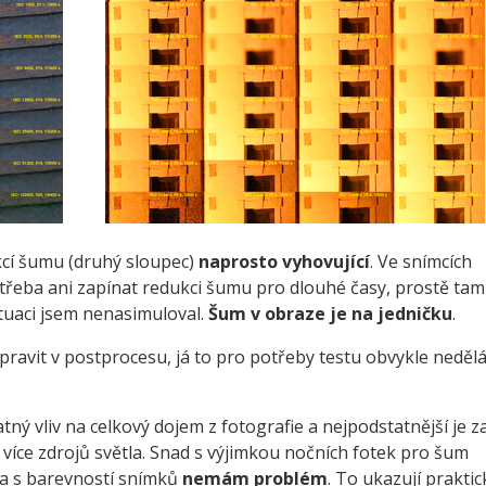
kcí šumu (druhý sloupec)
naprosto vyhovující
. Ve snímcích
otřeba ani zapínat redukci šumu pro dlouhé časy, prostě tam
ituaci jsem nenasimuloval.
Šum v obraze je na jedničku
.
ravit v postprocesu, já to pro potřeby testu obvykle neděl
tný vliv na celkový dojem z fotografie a nejpodstatnější je z
více zdrojů světla. Snad s výjimkou nočních fotek pro šum
a s barevností snímků
nemám problém
. To ukazují praktic