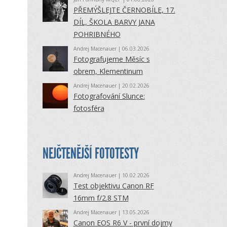
PŘEMÝŠLEJTE ČERNOBÍLE, 17.
DÍL, ŠKOLA BARVY JANA
POHRIBNÉHO
Andrej Macenauer
| 06.03.2026
Fotografujeme Měsíc s
obrem, Klementinum
Andrej Macenauer
| 20.02.2026
Fotografování Slunce:
fotosféra
NEJČTENĚJŠÍ FOTOTESTY
Andrej Macenauer
| 10.02.2026
Test objektivu Canon RF
16mm f/2.8 STM
Andrej Macenauer
| 13.05.2026
Canon EOS R6 V - první dojmy