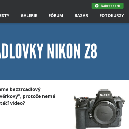
Nahrát sérii
ESTY
GALERIE
FÓRUM
BAZAR
FOTOKURZY
ADLOVKY NIKON Z8
rame bezzrcadlový
ávěrkový", protože nemá
táčí video?