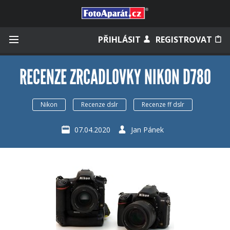
Přihlásit se
PŘIHLÁSIT
REGISTROVAT
RECENZE ZRCADLOVKY NIKON D780
Zapamatovat
Nikon
Recenze dslr
Recenze ff dslr
07.04.2020
Jan Pánek
Zapomněli jste heslo?
Měli jste účet na starém webu?