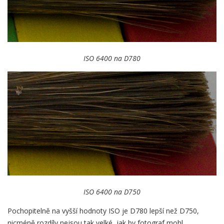
ISO 6400 na D780
ISO 6400 na D750
Pochopitelně na vyšší hodnoty ISO je D780 lepší než D750,
nicméně rozdíly nejsou tak velké, jak by fotograf mohl