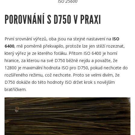
ISO 25600
POROVNÁNÍ S D750 V PRAXI
První srovnání výřezů, oba jsou na stejné nastavení na
ISO
6400
, mě poměrně překvapilo, protože lze jen stěží rozeznat,
který výřez je ze kterého foťáku. Přitom ISO 6400 je horní
hranice, za kterou na své D750 běžně nejdu a považte, že
12800 je maximální hodnota ISO pro D750, pokud nechcete do
rozšířeného režimu, což nechcete. Proto se velmi divím, že
D750 dokáže do této hodnoty ISO držet krok s novějším
bratříčkem.