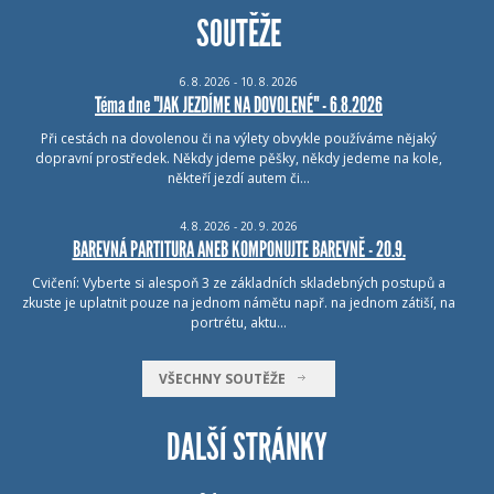
SOUTĚŽE
6.
8.
2026 - 10.
8.
2026
Téma dne "JAK JEZDÍME NA DOVOLENÉ" - 6.8.2026
Při cestách na dovolenou či na výlety obvykle používáme nějaký
dopravní prostředek. Někdy jdeme pěšky, někdy jedeme na kole,
někteří jezdí autem či…
4.
8.
2026 - 20.
9.
2026
BAREVNÁ PARTITURA ANEB KOMPONUJTE BAREVNĚ - 20.9.
Cvičení: Vyberte si alespoň 3 ze základních skladebných postupů a
zkuste je uplatnit pouze na jednom námětu např. na jednom zátiší, na
portrétu, aktu…
VŠECHNY SOUTĚŽE
DALŠÍ STRÁNKY