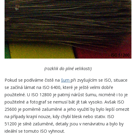
(rozklik do plné velikosti)
Pokud se podíváme čistě na
šum
při zvyšujícím se ISO, situace
se začíná lámat na ISO 6400, které je ještě velmi dobře
použitelné. U ISO 12800 je patrný nárůst šumu, nicméně i to je
použitelné a fotograf se nemusí bát jít tak vysoko. Avšak ISO
25600 je poměrně zašuměné a jeho využití by bylo lepší omezit
na případy krajní nouze, kdy chybí blesk nebo stativ. ISO
51200 je silně zašuměné, detaily jsou v nenávratnu a bylo by
ideální se tomuto ISO vyhnout.