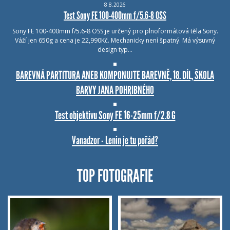
8.8.2026
Test Sony FE 100-400mm f/5.6-8 OSS
Sony FE 100-400mm f/5.6-8 OSS je určený pro plnoformátová těla Sony.
Váží jen 650g a cena je 22,990Kč. Mechanicky není špatný. Má výsuvný
design typ…
BAREVNÁ PARTITURA ANEB KOMPONUJTE BAREVNĚ, 18. DÍL, ŠKOLA
BARVY JANA POHRIBNÉHO
Test objektivu Sony FE 16-25mm f/2.8 G
Vanadzor - Lenin je tu pořád?
TOP FOTOGRAFIE