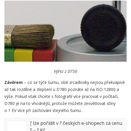
Výřez z D750
Závěrem
– co se týče šumu, obě zrcadlovky nejsou překvapivě
až tak rozdílné a zlepšení u D780 poznáte až na ISO 12800 a
výše. Pokud však chcete s fotografií více pracovat v počítači,
D780 je na to vhodnější, protože můžete zesvětlovat stíny
o 1 EV více při zachování stejného šumu.
?
lze pořídít v
?
českých e-shopech za cenu
?
–
?
Kč