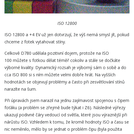
ISO 12800
ISO 12800 a +4 EV už jen dotvrzují, že výš nemá smysl jít, pokud
chceme z fotek vytahovat stíny.
Celkově D780 udělala pozitivní dojem, protože na ISO
100 můžete s fotkou dělat téměř cokoliv a stále se dočkáte
výborné kvality. Dynamický rozsah je výborný sám o sobě a do
cca ISO 800 si s ním můžete velmi dobře hrát. Na vyšších
hodnotách se objevují problémy a často při zesvětlování stínů
narazíte na šum.
Při úpravách jsem narazil na jednu zajímavost spojenou s čipem
foťáku (a problém se zřejmě bude týkat i Z6). Následné výřezy
ukazují podivné čáry vedoucí od světla, které jsou výraznější při
nárůstu ISO. Vzhledem k tomu, že kromě hodnoty ISO a času se
nic neměnilo, mělo by se jednat o problém čipu (byla použita