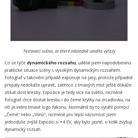
Testovací scéna, ze které následně uvidíte výřezy
Co se týče
dynamického rozsahu
, udělal jsem napodobeninu
praktické situace scény s vysokým dynamickým rozsahem.
Fotograf v takovém případě exponuje na jasy, protože případné
přepaly nedokáže upravit, zatímco z tmavých míst ještě dokáže
získat dost kresby. Expozice je tedy více na světlo, nicméně
fotograf chce dostat kresbu i do černé krytky na zrcadlovku, na
níž je velmi tmavé logo Nikonu. Normálně by to vytáhl pomocí
„Černé“ nebo „Stínů“, nicméně pro lepší názornost jsem
jednoduše zvýšil Expozici o +4 EV, aby bylo jasné, o kolik zvyšuji
dynamický rozsah.