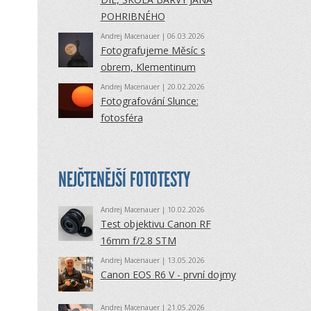
POHRIBNÉHO
Andrej Macenauer
| 06.03.2026
Fotografujeme Měsíc s
obrem, Klementinum
Andrej Macenauer
| 20.02.2026
Fotografování Slunce:
fotosféra
NEJČTENĚJŠÍ FOTOTESTY
Andrej Macenauer
| 10.02.2026
Test objektivu Canon RF
16mm f/2.8 STM
Andrej Macenauer
| 13.05.2026
Canon EOS R6 V - první dojmy
Andrej Macenauer
| 21.05.2026