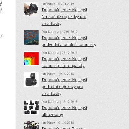
ý
Jan Pánek
| 03.11.2019
ři
Doporučujeme: Nejlepší
širokoúhlé objektivy pro
zrcadlovky
Petr Koritina
| 19.06.2019
r,
Doporučujeme: Nejlepší
podvodní a odolné kompakty
Petr Koritina
| 05.12.2018
Doporučujeme: Nejlepší
kompaktní fotoaparáty
Jan Pánek
| 29.10.2018
Doporučujeme: Nejlepší
portrétní objektivy pro
zrcadlovky
Petr Koritina
| 17.10.2018
Doporučujeme: Nejlepší
ultrazoomy
Jan Pánek
| 01.10.2018
Doporučujeme: Tipy na