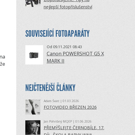
nejlepší fotopříslušenství
SOUVISEJÍCÍ FOTOAPARÁTY
Od 09.11.2021 08:43
Canon POWERSHOT G5 X
 na
MARK II
 že
NEJČTENĚJŠÍ ČLÁNKY
Adam Švarc
| 01.03.2026
FOTOVIDEO BŘEZEN 2026
Jan Pohribný MQEP
| 01.06.2026
PŘEMÝŠLEJTE ČERNOBÍLE, 17.
DÍL, ŠKOLA BARVY JANA