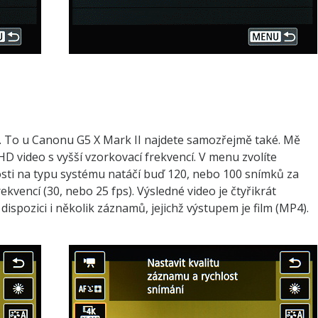
o. To u Canonu G5 X Mark II najdete samozřejmě také. Mě
D video s vyšší vzorkovací frekvencí. V menu zvolíte
losti na typu systému natáčí buď 120, nebo 100 snímků za
kvencí (30, nebo 25 fps). Výsledné video je čtyřikrát
ispozici i několik záznamů, jejichž výstupem je film (MP4).