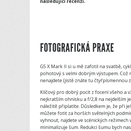
následující recenzi.
FOTOGRAFICKÁ PRAXE
G5 X Mark II si u mě zafotil na svatbě, cy
pohotový s velmi dobrým výstupem. Což 
nenajdete (jistě znáte tu čtyřpísmennou z
Klíčový pro dobrý pocit z focení všeho a v
nejkratším ohnisku a f/2,8 na nejdelším j
náležitě připlatíte. Důsledkem je, že při 
můžete fotit za horších světelných podmíne
vyhnout, najdete ve scénických režimech 
minimalizuje šum. Redukci šumu bych nasta