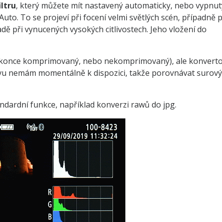
ltru
, který můžete mít nastavený automaticky, nebo vypnut
Auto. To se projeví při focení velmi světlých scén, případně p
ě při vynucených vysokých citlivostech. Jeho vložení do
okonce komprimovaný, nebo nekomprimovaný), ale konverto
tivu nemám momentálně k dispozici, takže porovnávat surový
andardní funkce, například konverzi rawů do jpg.