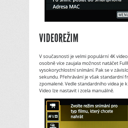
VIDEOREŽIM
V současnosti je velmi populární 4K vide
osobně více zaujala možnost natáčet FullH
vysokorychlostní snímání. Pak se v závis
sekundu. Přehrávání je však standardní fre
zpomalené. Vedle standardního videa je k d
Video lze nastavit i zcela manuálně.