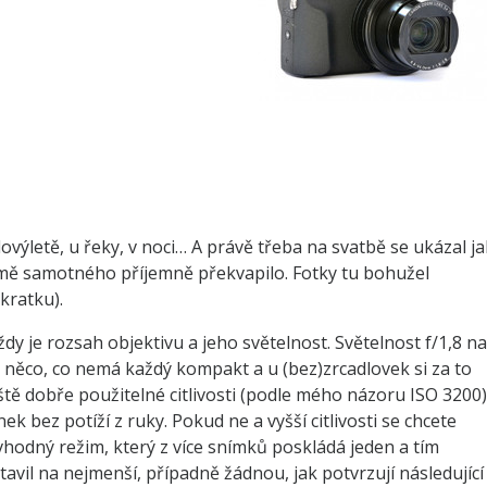
klovýletě, u řeky, v noci… A právě třeba na svatbě se ukázal j
mě samotného příjemně překvapilo. Fotky tu bohužel
kratku).
ždy je rozsah objektivu a jeho světelnost. Světelnost f/1,8 na
e něco, co nemá každý kompakt a u (bez)zrcadlovek si za to
ještě dobře použitelné citlivosti (podle mého názoru ISO 3200)
k bez potíží z ruky. Pokud ne a vyšší citlivosti se chcete
vhodný režim, který z více snímků poskládá jeden a tím
vil na nejmenší, případně žádnou, jak potvrzují následující