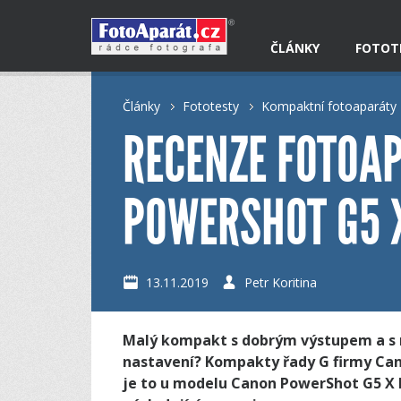
ČLÁNKY
FOTOT
Články
Fototesty
Kompaktní fotoaparáty
RECENZE FOTOA
POWERSHOT G5 X
13.11.2019
Petr Koritina
Malý kompakt s dobrým výstupem a s
nastavení? Kompakty řady G firmy Cano
je to u modelu Canon PowerShot G5 X M