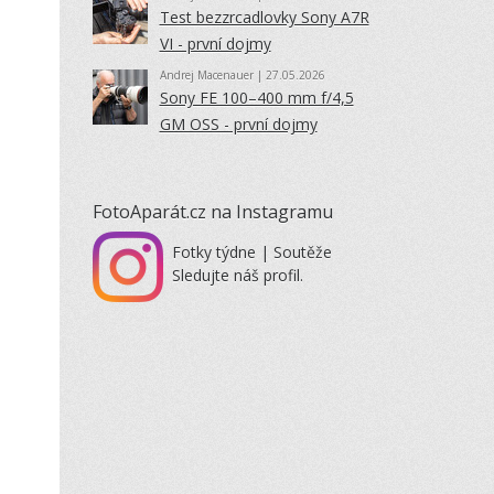
Test bezzrcadlovky Sony A7R
VI - první dojmy
Andrej Macenauer
| 27.05.2026
Sony FE 100–400 mm f/4,5
GM OSS - první dojmy
FotoAparát.cz na Instagramu
Fotky týdne | Soutěže
Sledujte náš profil.