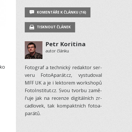
KOMENTÁŘE K ČLÁNKU (16)
TISKNOUT ČLÁNEK
Petr Koritina
autor článku
ako
Fo­to­graf a tech­nický re­dak­tor ser­
veru Fo­to­A­pa­rát.cz, vy­stu­do­val
MFF UK a je i lek­to­rem workshopů
Fo­to­In­sti­tut.cz. Svou tvorbu za­mě­
řuje jak na re­cenze di­gi­tál­ních zr­
ca­dlo­vek, tak kom­pakt­ních fo­to­a­
pa­rátů.