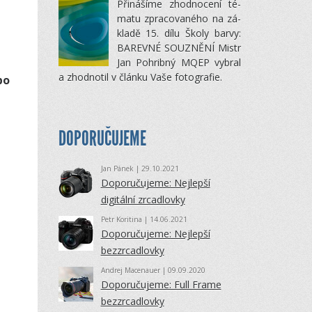
Při­ná­šíme zhod­no­cení té­
matu zpra­co­va­ného na zá­
kladě 15. dílu Školy barvy:
BA­REVNÉ SOUZNĚNÍ Mistr
Jan Po­hribný MQEP vy­bral
a zhod­no­til v článku Vaše fo­to­gra­fie.
po
DOPORUČUJEME
Jan Pánek
| 29.10.2021
Doporučujeme: Nejlepší
digitální zrcadlovky
Petr Koritina
| 14.06.2021
Doporučujeme: Nejlepší
bezzrcadlovky
Andrej Macenauer
| 09.09.2020
Doporučujeme: Full Frame
bezzrcadlovky