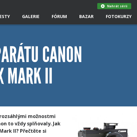
Nahrát sérii
ESTY
GALERIE
FÓRUM
BAZAR
FOTOKURZY
PARÁTU CANON
 MARK II
 rozsáhlými možnostmi
n to vždy splňovaly. Jak
ark II? Přečtěte si