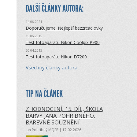
DALŠÍ ČLÁNKY AUTORA:
14.06.2021
Doporučujeme: Nejlepší bezzrcadlovky
15.06.2015
Test fotoaparátu Nikon Coolpix P900
20.04.2015
Test fotoaparátu Nikon D7200
Všechny články autora
TIP NA ČLÁNEK
ZHODNOCENÍ, 15. DÍL, ŠKOLA
BARVY JANA POHRIBNÉHO,
BAREVNÉ SOUZNĚNÍ
Jan Pohribný MQEP
| 17.02.2026