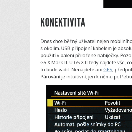
KONEKTIVITA
Dnes chce běžný uživatel nejen mobilníh
s okolím. USB připojení kabelem je absolu
použití v balení přiložené nabíječky. Pozo
G5 X Mark II. U G5 X II tedy najdete vše, c
to bude vadit. Nenajdete ani
GPS
, předpo
Párování je intuitivní, jen k němu potřeb