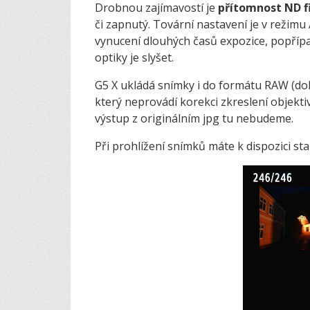
Drobnou zajímavostí je
přítomnost ND fi
či zapnutý. Tovární nastavení je v režimu 
vynucení dlouhých časů expozice, popřípad
optiky je slyšet.
G5 X ukládá snímky i do formátu RAW (d
který neprovádí korekci zkreslení objek
výstup z originálním jpg tu nebudeme.
Při prohlížení snímků máte k dispozici st