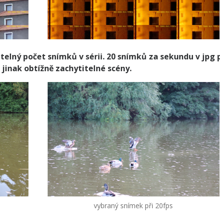
telný počet snímků v sérii.
20 snímků za sekundu v jpg 
 jinak obtížně zachytitelné scény.
vybraný snímek při 20fps