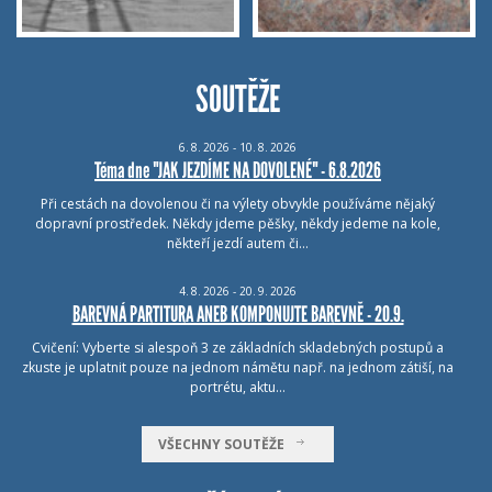
SOUTĚŽE
6.
8.
2026 - 10.
8.
2026
Téma dne "JAK JEZDÍME NA DOVOLENÉ" - 6.8.2026
Při cestách na dovolenou či na výlety obvykle používáme nějaký
dopravní prostředek. Někdy jdeme pěšky, někdy jedeme na kole,
někteří jezdí autem či…
4.
8.
2026 - 20.
9.
2026
BAREVNÁ PARTITURA ANEB KOMPONUJTE BAREVNĚ - 20.9.
Cvičení: Vyberte si alespoň 3 ze základních skladebných postupů a
zkuste je uplatnit pouze na jednom námětu např. na jednom zátiší, na
portrétu, aktu…
VŠECHNY SOUTĚŽE