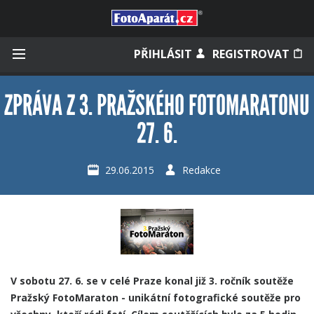
Přihlásit se
PŘIHLÁSIT
REGISTROVAT
ZPRÁVA Z 3. PRAŽSKÉHO FOTOMARATONU
27. 6.
Zapamatovat
29.06.2015
Redakce
Zapomněli jste heslo?
Měli jste účet na starém webu?
V sobotu 27. 6. se v celé Praze konal již
3. ročník soutěže
Pražský FotoMaraton
- unikátní fotografické soutěže pro