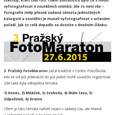
všechny, kteří rádi fotí. Cílem soutěžících bylo za 5 hodin
vyfotografovat 6 soutěžních snímků. Ale to není vše –
fotografie měly přesně zadaná témata jednotlivých
kategorií a soutěžící je museli vyfotografovat v určeném
pořadí. Jak to celé dopadlo se dozvíte v dnešním článku.
3. Pražský FotoMaraton
začal tradičně v Centru FotoŠkoda,
kde se od půl jedenácté do půl jedné mohli soutěžící registrovat.
Zde také byla odtajněna témata:
1) Konec, 2) Miláček, 3) Svoboda, 4) Málo času, 5)
Odpočinek, 6) Drama
Cílem je tato témata nafotit nejen v zadaný čas, ale hlavně
v zadaném pořadí. A to není jen tak.