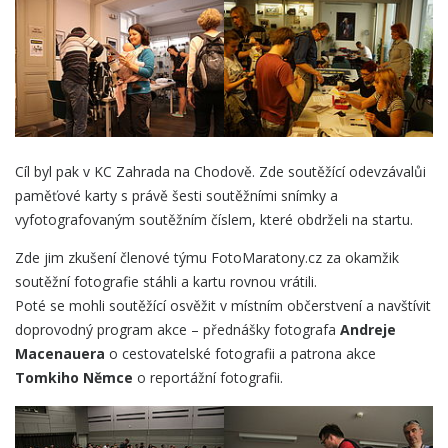
Cíl byl pak v KC Zahrada na Chodově. Zde soutěžící odevzávalůi
paměťové karty s právě šesti soutěžními snímky a
vyfotografovaným soutěžním číslem, které obdrželi na startu.
Zde jim zkušení členové týmu FotoMaratony.cz za okamžik
soutěžní fotografie stáhli a kartu rovnou vrátili.
Poté se mohli soutěžící osvěžit v místním občerstvení a navštívit
doprovodný program akce – přednášky fotografa
Andreje
Macenauera
o cestovatelské fotografii a patrona akce
Tomkiho Němce
o reportážní fotografii.