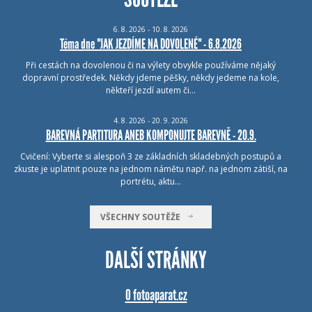
6.
8.
2026 - 10.
8.
2026
Téma dne "JAK JEZDÍME NA DOVOLENÉ" - 6.8.2026
Při cestách na dovolenou či na výlety obvykle používáme nějaký
dopravní prostředek. Někdy jdeme pěšky, někdy jedeme na kole,
někteří jezdí autem či…
4.
8.
2026 - 20.
9.
2026
BAREVNÁ PARTITURA ANEB KOMPONUJTE BAREVNĚ - 20.9.
Cvičení: Vyberte si alespoň 3 ze základních skladebných postupů a
zkuste je uplatnit pouze na jednom námětu např. na jednom zátiší, na
portrétu, aktu…
VŠECHNY SOUTĚŽE
DALŠÍ STRÁNKY
O fotoaparat.cz