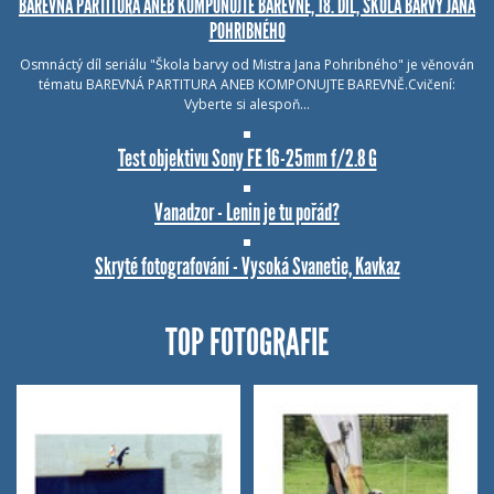
BAREVNÁ PARTITURA ANEB KOMPONUJTE BAREVNĚ, 18. DÍL, ŠKOLA BARVY JANA
POHRIBNÉHO
Osmnáctý díl seriálu "Škola barvy od Mistra Jana Pohribného" je věnován
tématu BAREVNÁ PARTITURA ANEB KOMPONUJTE BAREVNĚ.Cvičení:
Vyberte si alespoň…
Test objektivu Sony FE 16-25mm f/2.8 G
Vanadzor - Lenin je tu pořád?
Skryté fotografování - Vysoká Svanetie, Kavkaz
TOP FOTOGRAFIE