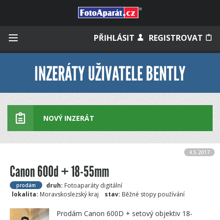
Přihlásit se
PŘIHLÁSIT
REGISTROVAT
INZERÁTY UŽIVATELE BENTLY
Zapamatovat
NOVÝ INZERÁT
Zapomněli jste heslo?
Měli jste účet na starém webu?
4.5.2017
Canon 600d + 18-55mm
druh:
Fotoaparáty digitální
prodám
lokalita:
Moravskoslezský kraj
stav:
Běžné stopy používání
Prodám Canon 600D + setový objektiv 18-