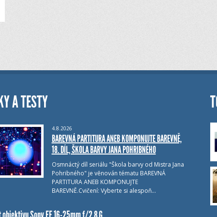
KY A TESTY
T
4.8.2026
BAREVNÁ PARTITURA ANEB KOMPONUJTE BAREVNĚ,
18. DÍL, ŠKOLA BARVY JANA POHRIBNÉHO
Osmnáctý díl seriálu "Škola barvy od Mistra Jana
Pohribného" je věnován tématu BAREVNÁ
PARTITURA ANEB KOMPONUJTE
BAREVNĚ.Cvičení: Vyberte si alespoň…
t objektivu Sony FE 16-25mm f/2.8 G