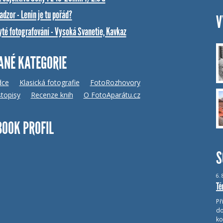
dzor - Lenin je tu pořád?
V
yté fotografování - Vysoká Svanetie, Kavkaz
ANÉ KATEGORIE
dce
Klasická fotografie
FotoRozhovory
topisy
Recenze knih
O FotoAparátu.cz
BOOK PROFIL
S
6.
Té
Př
do
ko