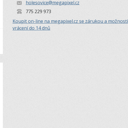
holesovice@megapixel.cz
775 229 973
Koupit on-line na megapixel.cz se zárukou a možností
vrácení do 14 dnů