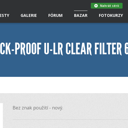
Nahrát sérii
ESTY
GALERIE
FÓRUM
BAZAR
FOTOKURZY
K-PROOF U-LR CLEAR FILTER 
Bez znak použití - nový.