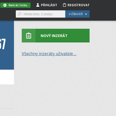
PŘIHLÁSIT
REGISTROVAT
Nahrát fotku
v článcích
NOVÝ INZERÁT
67
Všechny inzeráty uživatele ...