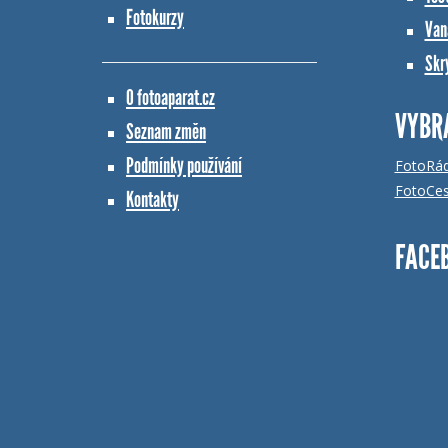
Fotokurzy
Vana
Skr
O fotoaparat.cz
VYBR
Seznam změn
Podmínky používání
FotoRá
FotoCes
Kontakty
FACE