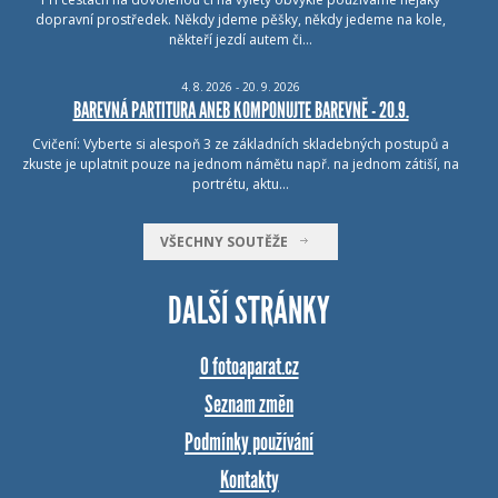
dopravní prostředek. Někdy jdeme pěšky, někdy jedeme na kole,
někteří jezdí autem či…
4.
8.
2026 - 20.
9.
2026
BAREVNÁ PARTITURA ANEB KOMPONUJTE BAREVNĚ - 20.9.
Cvičení: Vyberte si alespoň 3 ze základních skladebných postupů a
zkuste je uplatnit pouze na jednom námětu např. na jednom zátiší, na
portrétu, aktu…
VŠECHNY SOUTĚŽE
DALŠÍ STRÁNKY
O fotoaparat.cz
Seznam změn
Podmínky používání
Kontakty