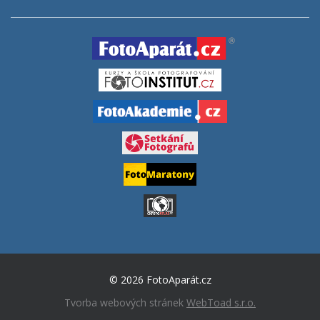
© 2026 FotoAparát.cz
Tvorba webových stránek
WebToad s.r.o.