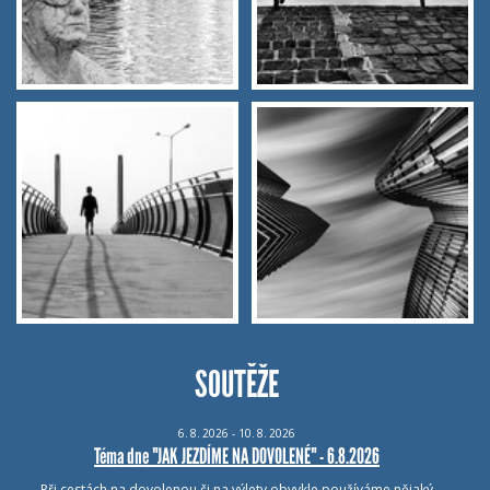
SOUTĚŽE
6.
8.
2026 - 10.
8.
2026
Téma dne "JAK JEZDÍME NA DOVOLENÉ" - 6.8.2026
Při cestách na dovolenou či na výlety obvykle používáme nějaký