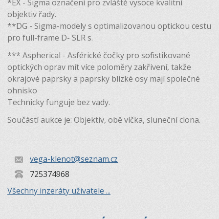
*EX - Sigma označení pro zvláště vysoce kvalitní
objektiv řady.
**DG - Sigma-modely s optimalizovanou optickou cestu
pro full-frame D- SLR s.
*** Aspherical - Asférické čočky pro sofistikované
optických oprav mít více poloměry zakřivení, takže
okrajové paprsky a paprsky blízké osy mají společné
ohnisko
Technicky funguje bez vady.
Součástí aukce je: Objektiv, obě víčka, sluneční clona.
vega-klenot@seznam.cz
725374968
Všechny inzeráty uživatele ...