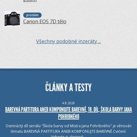
prodám
Canon EOS 7D tělo
Všechny podobné inzeráty ...
ČLÁNKY A TESTY
4.8.2026
BAREVNÁ PARTITURA ANEB KOMPONUJTE BAREVNĚ, 18. DÍL, ŠKOLA BARVY JANA
POHRIBNÉHO
Osmnáctý díl seriálu "Škola barvy od Mistra Jana Pohribného" je věnován
tématu BAREVNÁ PARTITURA ANEB KOMPONUJTE BAREVNĚ.Cvičení:
Vyberte si alespoň…