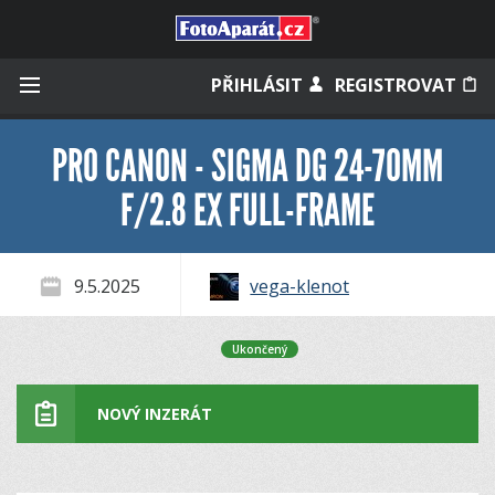
Přihlásit se
PŘIHLÁSIT
REGISTROVAT
PRO CANON - SIGMA DG 24-70MM
F/2.8 EX FULL-FRAME
Zapamatovat
9.5.2025
vega-klenot
Zapomněli jste heslo?
Měli jste účet na starém webu?
Ukončený
NOVÝ INZERÁT