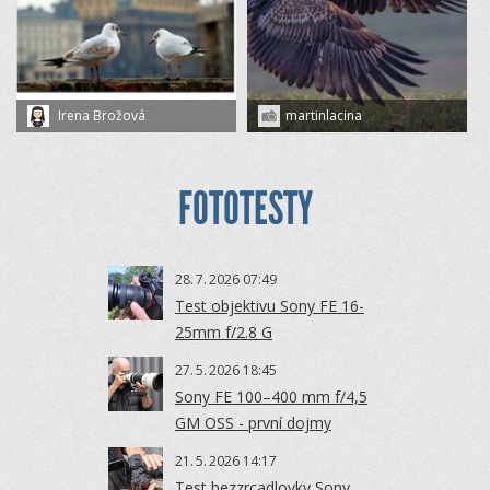
Irena Brožová
martinlacina
FOTOTESTY
28.
7.
2026 07:49
Test objektivu Sony FE 16-
25mm f/2.8 G
27.
5.
2026 18:45
Sony FE 100–400 mm f/4,5
GM OSS - první dojmy
21.
5.
2026 14:17
Test bezzrcadlovky Sony