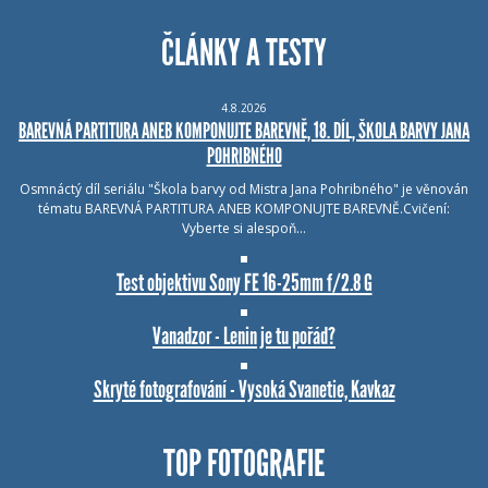
ČLÁNKY A TESTY
4.8.2026
BAREVNÁ PARTITURA ANEB KOMPONUJTE BAREVNĚ, 18. DÍL, ŠKOLA BARVY JANA
POHRIBNÉHO
Osmnáctý díl seriálu "Škola barvy od Mistra Jana Pohribného" je věnován
tématu BAREVNÁ PARTITURA ANEB KOMPONUJTE BAREVNĚ.Cvičení:
Vyberte si alespoň…
Test objektivu Sony FE 16-25mm f/2.8 G
Vanadzor - Lenin je tu pořád?
Skryté fotografování - Vysoká Svanetie, Kavkaz
TOP FOTOGRAFIE