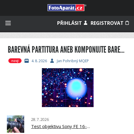
Přihlásit se
PŘIHLÁSIT
REGISTROVAT
BAREVNÁ PARTITURA ANEB KOMPONUJTE BAREVNĚ, 18. DÍL, ŠKOLA BARVY JANA POHRIBNÉHO
Zapamatovat
4.
8.
2026
Jan Pohribný MQEP
nový
Zapomněli jste heslo?
Měli jste účet na starém webu?
28.
7.
2026
Test objektivu Sony FE 16-25mm f/2.8 G