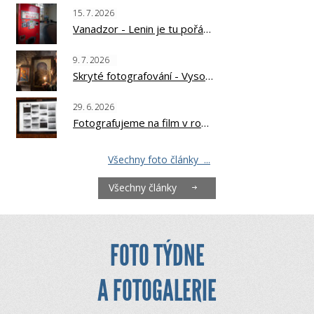
15.
7.
2026
Vanadzor - Lenin je tu pořád?
9.
7.
2026
Skryté fotografování - Vysoká Svanetie, Kavkaz
29.
6.
2026
Fotografujeme na film v roce 2026
Všechny foto články ...
Všechny články
FOTO TÝDNE
A FOTOGALERIE