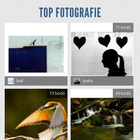
TOP FOTOGRAFIE
71 bodů
bell
Sysho
73 bodů
60 bodů