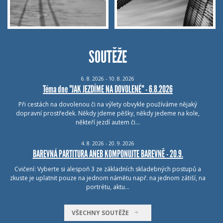
SOUTĚŽE
6.
8.
2026 - 10.
8.
2026
Téma dne "JAK JEZDÍME NA DOVOLENÉ" - 6.8.2026
Při cestách na dovolenou či na výlety obvykle používáme nějaký
dopravní prostředek. Někdy jdeme pěšky, někdy jedeme na kole,
někteří jezdí autem či…
4.
8.
2026 - 20.
9.
2026
BAREVNÁ PARTITURA ANEB KOMPONUJTE BAREVNĚ - 20.9.
Cvičení: Vyberte si alespoň 3 ze základních skladebných postupů a
zkuste je uplatnit pouze na jednom námětu např. na jednom zátiší, na
portrétu, aktu…
VŠECHNY SOUTĚŽE