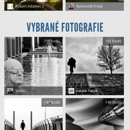
Robert Adamec 2
Rumovník Pravý
VYBRANÉ FOTOGRAFIE
156 bodů
161 bodů
Sysho
Hatata Tatoa
147 bodů
140 bodů