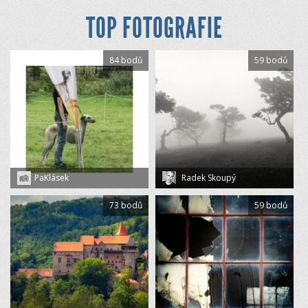
TOP FOTOGRAFIE
84 bodů
59 bodů
PaKlásek
Radek Skoupý
73 bodů
59 bodů