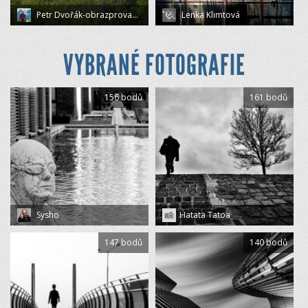
Petr Dvořák-obrazprovas.cz
Lenka Klimtová
VYBRANÉ FOTOGRAFIE
156 bodů
161 bodů
Sysho
Hatata Tatoa
147 bodů
140 bodů