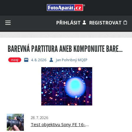
Přihlásit se
PŘIHLÁSIT
REGISTROVAT
BAREVNÁ PARTITURA ANEB KOMPONUJTE BAREVNĚ, 18. DÍL, ŠKOLA BARVY JANA POHRIBNÉHO
Zapamatovat
4.
8.
2026
Jan Pohribný MQEP
nový
Zapomněli jste heslo?
Měli jste účet na starém webu?
28.
7.
2026
Test objektivu Sony FE 16-25mm f/2.8 G