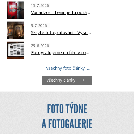
15.
7.
2026
Vanadzor - Lenin je tu pořád?
9.
7.
2026
Skryté fotografování - Vysoká Svanetie, Kavkaz
29.
6.
2026
Fotografujeme na film v roce 2026
Všechny foto články ...
Všechny články
FOTO TÝDNE
A FOTOGALERIE