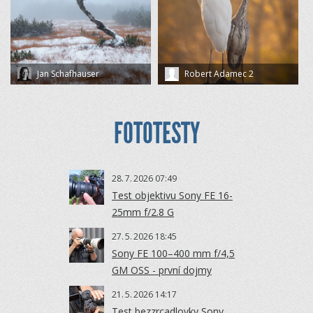
Jan Schafhauser
Robert Adamec 2
FOTOTESTY
28.
7.
2026 07:49
Test objektivu Sony FE 16-
25mm f/2.8 G
27.
5.
2026 18:45
Sony FE 100–400 mm f/4,5
GM OSS - první dojmy
21.
5.
2026 14:17
Test bezzrcadlovky Sony