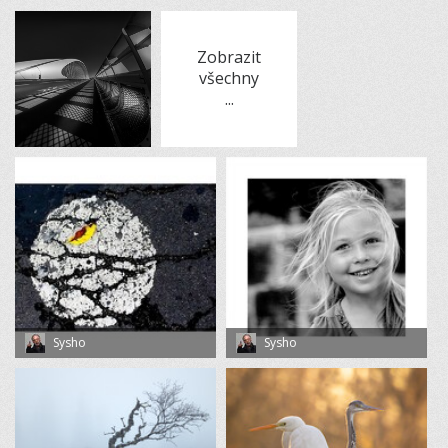
Zobrazit
všechny
...
Sysho
Sysho