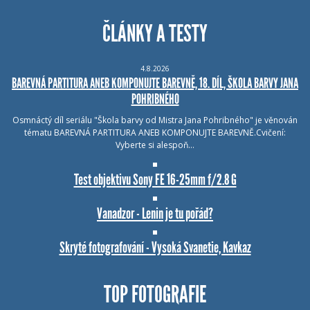
ČLÁNKY A TESTY
4.8.2026
BAREVNÁ PARTITURA ANEB KOMPONUJTE BAREVNĚ, 18. DÍL, ŠKOLA BARVY JANA
POHRIBNÉHO
Osmnáctý díl seriálu "Škola barvy od Mistra Jana Pohribného" je věnován
tématu BAREVNÁ PARTITURA ANEB KOMPONUJTE BAREVNĚ.Cvičení:
Vyberte si alespoň…
Test objektivu Sony FE 16-25mm f/2.8 G
Vanadzor - Lenin je tu pořád?
Skryté fotografování - Vysoká Svanetie, Kavkaz
TOP FOTOGRAFIE