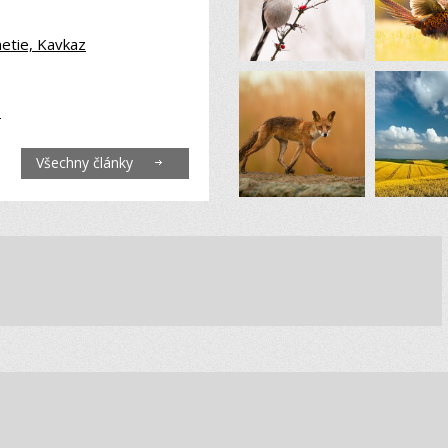
netie, Kavkaz
6
Všechny články