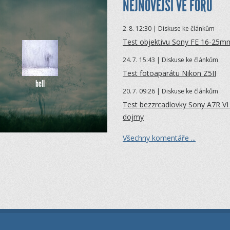
NEJNOVĚJŠÍ VE FÓRU
2.
8. 12:30 | Diskuse ke článkům
Test objektivu Sony FE 16-25mm
24.
7. 15:43 | Diskuse ke článkům
Test fotoaparátu Nikon Z5II
bell
20.
7. 09:26 | Diskuse ke článkům
Test bezzrcadlovky Sony A7R VI 
dojmy
Všechny komentáře ...