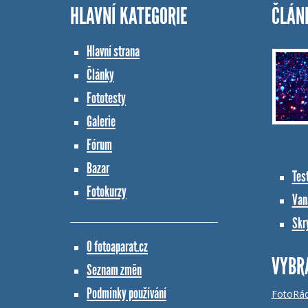
HLAVNÍ KATEGORIE
ČLÁN
Hlavní strana
Články
Fototesty
Galerie
Fórum
Bazar
Tes
Fotokurzy
Vana
Skr
O fotoaparat.cz
VYBR
Seznam změn
Podmínky používání
FotoRá