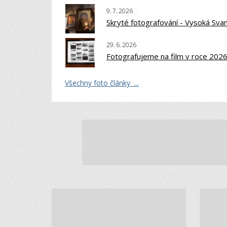
9.
7.
2026
Skryté fotografování - Vysoká Sva
29.
6.
2026
Fotografujeme na film v roce 202
Všechny foto články ...