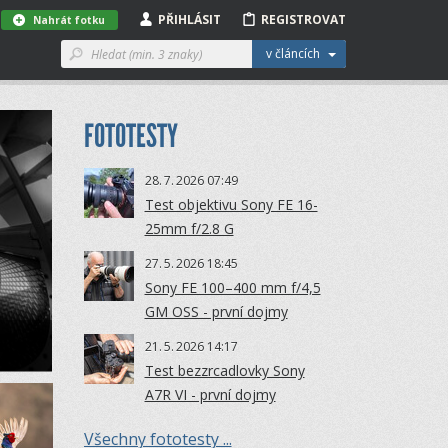
PŘIHLÁSIT
REGISTROVAT
Nahrát fotku
v článcích
FOTOTESTY
28.
7.
2026 07:49
Test objektivu Sony FE 16-
25mm f/2.8 G
27.
5.
2026 18:45
Sony FE 100–400 mm f/4,5
GM OSS - první dojmy
21.
5.
2026 14:17
Test bezzrcadlovky Sony
A7R VI - první dojmy
Všechny fototesty ...