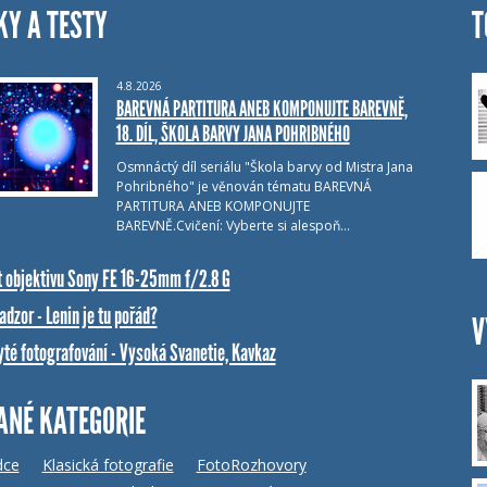
KY A TESTY
T
4.8.2026
BAREVNÁ PARTITURA ANEB KOMPONUJTE BAREVNĚ,
18. DÍL, ŠKOLA BARVY JANA POHRIBNÉHO
Osmnáctý díl seriálu "Škola barvy od Mistra Jana
Pohribného" je věnován tématu BAREVNÁ
PARTITURA ANEB KOMPONUJTE
BAREVNĚ.Cvičení: Vyberte si alespoň…
t objektivu Sony FE 16-25mm f/2.8 G
dzor - Lenin je tu pořád?
V
yté fotografování - Vysoká Svanetie, Kavkaz
ANÉ KATEGORIE
dce
Klasická fotografie
FotoRozhovory