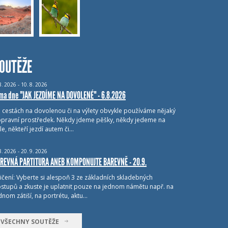
OUTĚŽE
8.
2026 - 10.
8.
2026
ma dne "JAK JEZDÍME NA DOVOLENÉ" - 6.8.2026
i cestách na dovolenou či na výlety obvykle používáme nějaký
pravní prostředek. Někdy jdeme pěšky, někdy jedeme na
le, někteří jezdí autem či…
8.
2026 - 20.
9.
2026
REVNÁ PARTITURA ANEB KOMPONUJTE BAREVNĚ - 20.9.
ičení: Vyberte si alespoň 3 ze základních skladebných
stupů a zkuste je uplatnit pouze na jednom námětu např. na
dnom zátiší, na portrétu, aktu…
VŠECHNY SOUTĚŽE