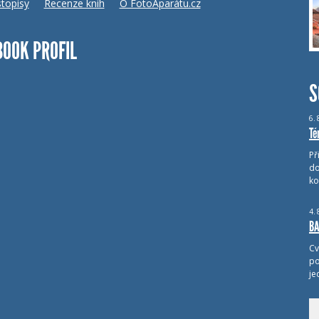
topisy
Recenze knih
O FotoAparátu.cz
BOOK PROFIL
S
6.
Té
Př
do
ko
4.
BA
Cv
po
je