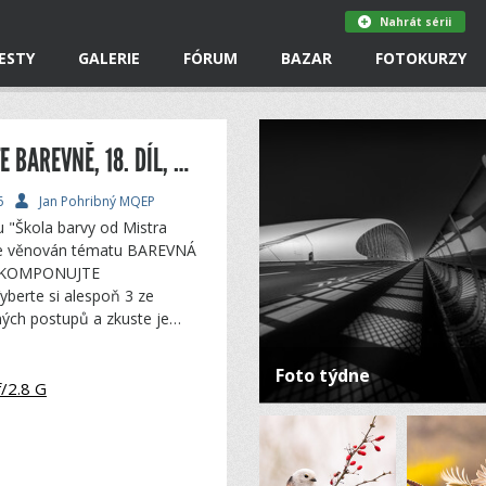
Nahrát sérii
ESTY
GALERIE
FÓRUM
BAZAR
FOTOKURZY
BAREVNÁ PARTITURA ANEB KOMPONUJTE BAREVNĚ, 18. DÍL, ŠKOLA BARVY JANA POHRIBNÉHO
6
Jan Pohribný MQEP
u "Škola barvy od Mistra
je věnován tématu BAREVNÁ
 KOMPONUJTE
yberte si alespoň 3 ze
ných postupů a zkuste je…
Foto týdne
/2.8 G