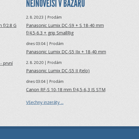
NEJNOVĚJŠÍ V BAZARU
2.
8. 20:23 | Prodám
 f/2.8 G
Panasonic Lumix DC-S9 + S 18-40 mm
f/4.5-6.3 + grip SmallRig
dnes 03:04 | Prodám
Panasonic Lumix DC-S5 IIx + 18-40 mm
2.
8. 20:20 | Prodám
- první
Panasonic Lumix DC-S5 II (telo)
dnes 03:04 | Prodám
Canon RF-S 10-18 mm f/4,5-6,3 IS STM
Všechny inzeráty ...