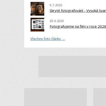
9.
7.
2026
Skryté fotografování - Vysoká Sva
29.
6.
2026
Fotografujeme na film v roce 202
Všechny foto články ...