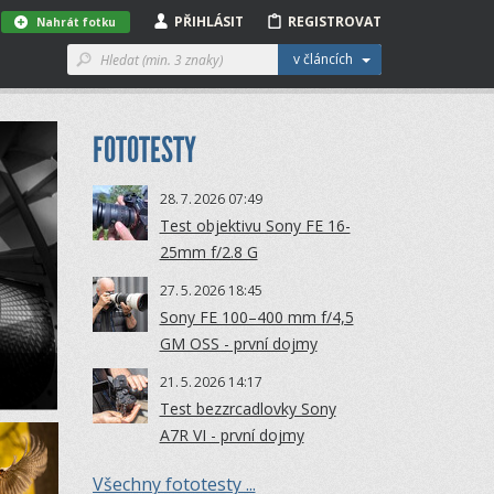
PŘIHLÁSIT
REGISTROVAT
Nahrát fotku
v článcích
FOTOTESTY
28.
7.
2026 07:49
Test objektivu Sony FE 16-
25mm f/2.8 G
27.
5.
2026 18:45
Sony FE 100–400 mm f/4,5
GM OSS - první dojmy
21.
5.
2026 14:17
Test bezzrcadlovky Sony
A7R VI - první dojmy
Všechny fototesty ...