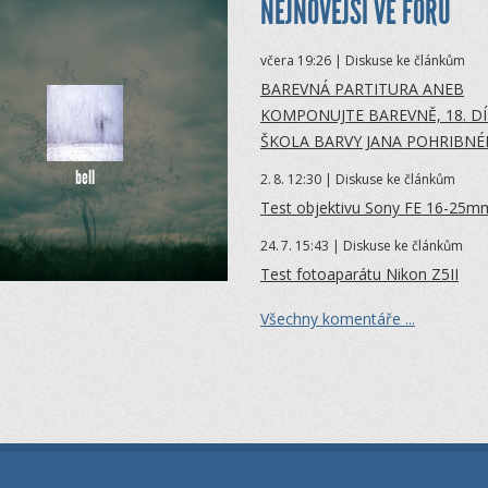
NEJNOVĚJŠÍ VE FÓRU
včera 19:26 | Diskuse ke článkům
BAREVNÁ PARTITURA ANEB
KOMPONUJTE BAREVNĚ, 18. DÍ
ŠKOLA BARVY JANA POHRIBN
bell
2.
8. 12:30 | Diskuse ke článkům
Test objektivu Sony FE 16-25mm
24.
7. 15:43 | Diskuse ke článkům
Test fotoaparátu Nikon Z5II
Všechny komentáře ...