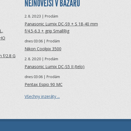
NEJNOVĚJŠÍ V BAZARU
2.
8. 20:23 | Prodám
Panasonic Lumix DC-S9 + S 18-40 mm
L,
f/4.5-6.3 + grip SmallRig
ÉHO
dnes 03:06 | Prodám
Nikon Coolpix 3500
 f/2.8 G
2.
8. 20:20 | Prodám
Panasonic Lumix DC-S5 II (telo)
dnes 03:06 | Prodám
Pentax Espio 90 MC
Všechny inzeráty ...