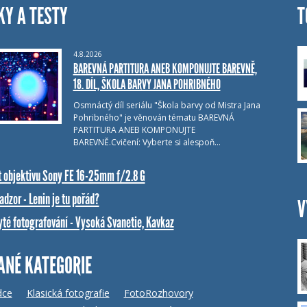
KY A TESTY
T
4.8.2026
BAREVNÁ PARTITURA ANEB KOMPONUJTE BAREVNĚ,
18. DÍL, ŠKOLA BARVY JANA POHRIBNÉHO
Osmnáctý díl seriálu "Škola barvy od Mistra Jana
Pohribného" je věnován tématu BAREVNÁ
PARTITURA ANEB KOMPONUJTE
BAREVNĚ.Cvičení: Vyberte si alespoň…
t objektivu Sony FE 16-25mm f/2.8 G
dzor - Lenin je tu pořád?
V
yté fotografování - Vysoká Svanetie, Kavkaz
ANÉ KATEGORIE
dce
Klasická fotografie
FotoRozhovory