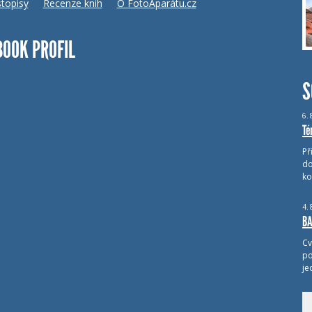
topisy
Recenze knih
O FotoAparátu.cz
BOOK PROFIL
S
6.
Té
Př
do
ko
4.
BA
Cv
po
je