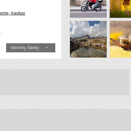
netie, Kavkaz
6
Všechny články