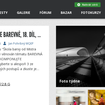
Nahrát sérii
ESTY
GALERIE
FÓRUM
BAZAR
FOTOKURZY
BAREVNÁ PARTITURA ANEB KOMPONUJTE BAREVNĚ, 18. DÍL, ŠKOLA BARVY JANA POHRIBNÉHO
6
Jan Pohribný MQEP
u "Škola barvy od Mistra
je věnován tématu BAREVNÁ
 KOMPONUJTE
yberte si alespoň 3 ze
ných postupů a zkuste je…
Foto týdne
/2.8 G