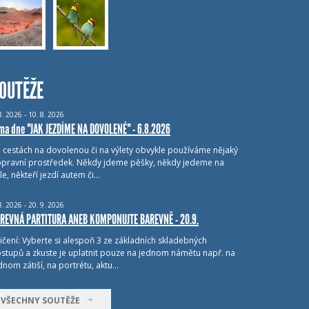
OUTĚŽE
8.
2026 - 10.
8.
2026
ma dne "JAK JEZDÍME NA DOVOLENÉ" - 6.8.2026
i cestách na dovolenou či na výlety obvykle používáme nějaký
pravní prostředek. Někdy jdeme pěšky, někdy jedeme na
le, někteří jezdí autem či…
8.
2026 - 20.
9.
2026
REVNÁ PARTITURA ANEB KOMPONUJTE BAREVNĚ - 20.9.
ičení: Vyberte si alespoň 3 ze základních skladebných
stupů a zkuste je uplatnit pouze na jednom námětu např. na
dnom zátiší, na portrétu, aktu…
VŠECHNY SOUTĚŽE