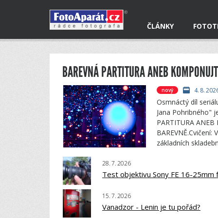
ČLÁNKY
FOTOT
4.
8.
202
nový
Osmnáctý díl seriál
Jana Pohribného" 
PARTITURA ANEB
BAREVNĚ.Cvičení: V
základních skladeb
28.
7.
2026
Test objektivu Sony FE 16-25mm f
15.
7.
2026
Vanadzor - Lenin je tu pořád?