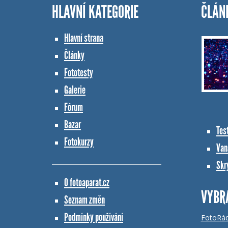
HLAVNÍ KATEGORIE
ČLÁN
Hlavní strana
Články
Fototesty
Galerie
Fórum
Bazar
Tes
Fotokurzy
Vana
Skr
O fotoaparat.cz
VYBR
Seznam změn
Podmínky používání
FotoRá