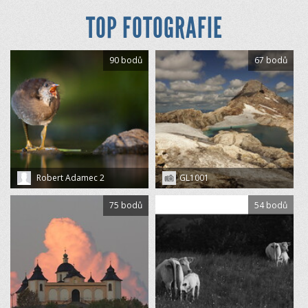
TOP FOTOGRAFIE
90 bodů
67 bodů
Robert Adamec 2
GL1001
75 bodů
54 bodů