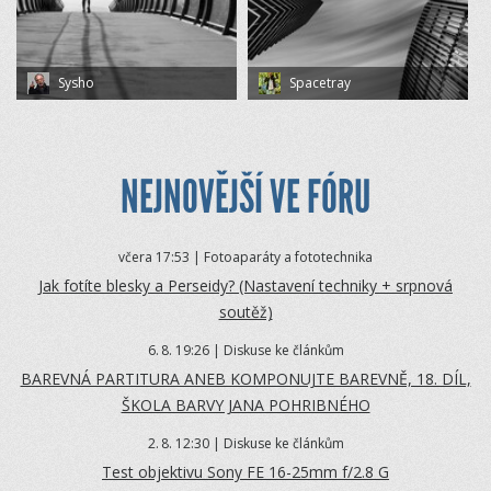
Sysho
Spacetray
NEJNOVĚJŠÍ VE FÓRU
včera 17:53 | Fotoaparáty a fototechnika
Jak fotíte blesky a Perseidy? (Nastavení techniky + srpnová
soutěž)
6.
8. 19:26 | Diskuse ke článkům
BAREVNÁ PARTITURA ANEB KOMPONUJTE BAREVNĚ, 18. DÍL,
ŠKOLA BARVY JANA POHRIBNÉHO
2.
8. 12:30 | Diskuse ke článkům
Test objektivu Sony FE 16-25mm f/2.8 G