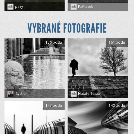
pazy
PaKlásek
VYBRANÉ FOTOGRAFIE
156 bodů
161 bodů
Sysho
Hatata Tatoa
147 bodů
140 bodů