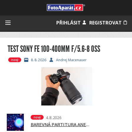
Přihlásit se
PŘIHLÁSIT
REGISTROVAT
TEST SONY FE 100-400MM F/5.6-8 OSS
Zapamatovat
8.
8.
2026
Andrej Macenauer
nový
Zapomněli jste heslo?
Měli jste účet na starém webu?
4.
8.
2026
nový
BAREVNÁ PARTITURA ANEB KOMPONUJTE BAREVNĚ, 18. DÍL, ŠKOLA BARVY JANA POHRIBNÉHO