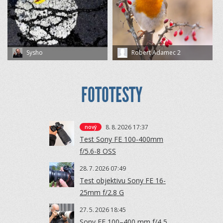
Sysho
Robert Adamec 2
FOTOTESTY
8.
8.
2026 17:37
nový
Test Sony FE 100-400mm
f/5.6-8 OSS
28.
7.
2026 07:49
Test objektivu Sony FE 16-
25mm f/2.8 G
27.
5.
2026 18:45
Sony FE 100–400 mm f/4,5