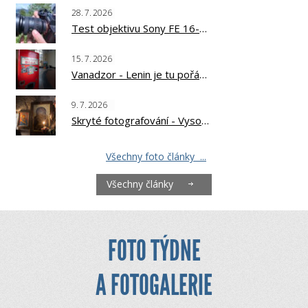
28.
7.
2026
Test objektivu Sony FE 16-25mm f/2.8 G
15.
7.
2026
Vanadzor - Lenin je tu pořád?
9.
7.
2026
Skryté fotografování - Vysoká Svanetie, Kavkaz
Všechny foto články ...
Všechny články
FOTO TÝDNE
A FOTOGALERIE